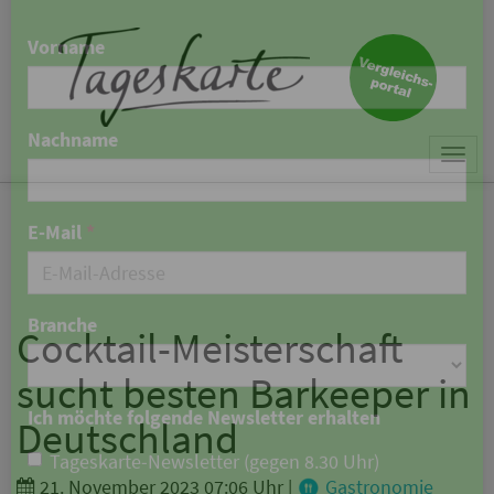
×
Keine Nachricht mehr
verpassen!
Jetzt zum Tageskarte-Newsletter
Togg
anmelden.
navi
Vorname
Nachname
Cocktail-Meisterschaft
sucht besten Barkeeper in
E-Mail
*
Deutschland
21. November 2023 07:06 Uhr
|
Gastronomie