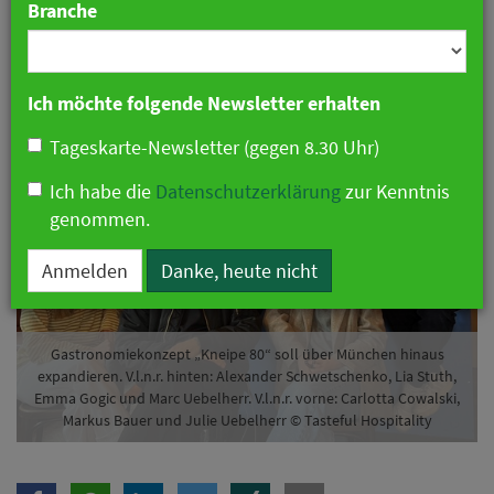
Branche
31. März 2026 07:46 Uhr
|
Gastronomie
Ich möchte folgende Newsletter erhalten
Tageskarte-Newsletter (gegen 8.30 Uhr)
Ich habe die
Datenschutzerklärung
zur Kenntnis
genommen.
Anmelden
Danke, heute nicht
Gastronomiekonzept „Kneipe 80“ soll über München hinaus
expandieren. V.l.n.r. hinten: Alexander Schwetschenko, Lia Stuth,
Emma Gogic und Marc Uebelherr. V.l.n.r. vorne: Carlotta Cowalski,
Markus Bauer und Julie Uebelherr © Tasteful Hospitality