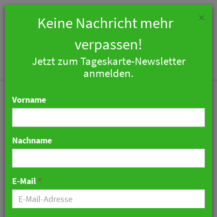
×
Keine Nachricht mehr
verpassen!
Jetzt zum Tageskarte-Newsletter
Togg
anmelden.
navi
Vorname
Nachname
Gastronomiekonzept
„Kneipe 80“ soll über
E-Mail
*
München hinaus
expandieren