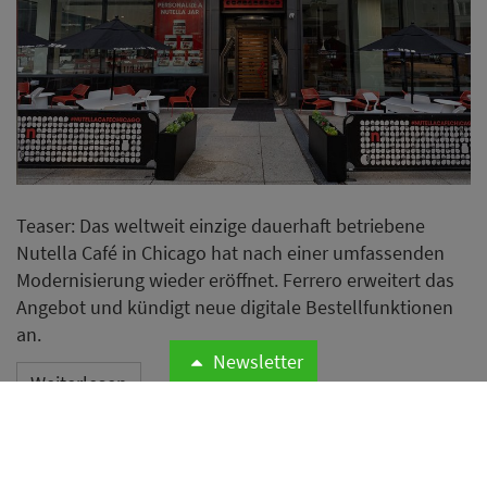
Teaser: Das weltweit einzige dauerhaft betriebene
Nutella Café in Chicago hat nach einer umfassenden
Modernisierung wieder eröffnet. Ferrero erweitert das
Angebot und kündigt neue digitale Bestellfunktionen
an.
Newsletter
Weiterlesen
New York Slice Club eröffnet