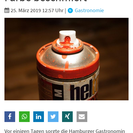
Branche
25. März 2019 12:57 Uhr
|
Gastronomie
Ich möchte folgende Newsletter erhalten
Tageskarte-Newsletter (gegen 8.30 Uhr)
Ich habe die
Datenschutzerklärung
zur Kenntnis
genommen.
Anmelden
Danke, heute nicht
Vor einigen Tagen sorgte die Hamburger Gastronomin