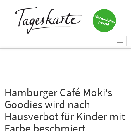
×
Keine Nachricht mehr
verpassen!
Jetzt zum Tageskarte-Newsletter
Togg
anmelden.
navi
Vorname
Nachname
Hamburger Café Moki's
Goodies wird nach
E-Mail
*
Hausverbot für Kinder mit
Farbe beschmiert