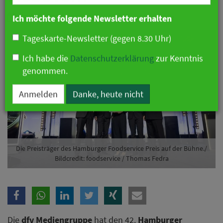
Branche
16. März 2026 15:15 Uhr
|
Gastronomie
Ich möchte folgende Newsletter erhalten
Tageskarte-Newsletter (gegen 8.30 Uhr)
Ich habe die
Datenschutzerklärung
zur Kenntnis
genommen.
Anmelden
Danke, heute nicht
Die Preisträger des Hamburger Foodservice Preis auf der Bühne./
Bildcredit: foodservice / Thomas Fedra
Die
dfv Mediengruppe
hat den 42.
Hamburger