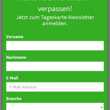
×
Keine Nachricht mehr
verpassen!
Jetzt zum Tageskarte-Newsletter
Togg
anmelden.
navi
Vorname
Nachname
Hamburger Foodservice
Preis für Haferkater, Karls
E-Mail
*
Erlebnis-Dörfer und Henry
McGovern