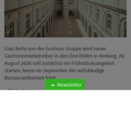
Ciao Bella von der Gustoso Gruppe wird neuer
Gastronomiebetreiber in den Drei Höfen in Amberg. Ab
August 2026 soll zunächst ein Frühstücksangebot
starten, bevor im September der vollständige
Restaurantbetrieb folgt.
Newsletter
Weiterlesen
Deutsches Archiv der
Kulinarik macht Besuchern