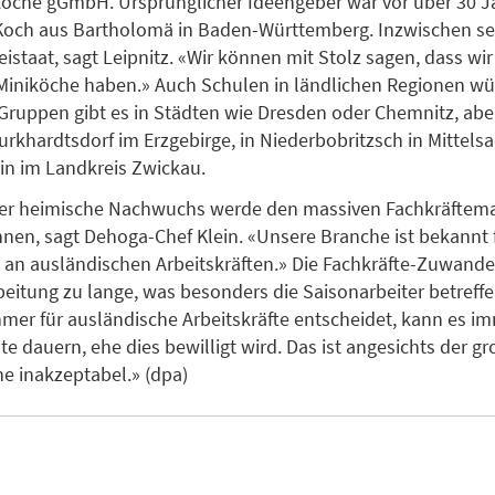
köche gGmbH. Ursprünglicher Ideengeber war vor über 30 J
Koch aus Bartholomä in Baden-Württemberg. Inzwischen sei
eistaat, sagt Leipnitz. «Wir können mit Stolz sagen, dass wi
Miniköche haben.» Auch Schulen in ländlichen Regionen w
ruppen gibt es in Städten wie Dresden oder Chemnitz, abe
urkhardtsdorf im Erzgebirge, in Niederbobritzsch in Mittels
ein im Landkreis Zwickau.
 der heimische Nachwuchs werde den massiven Fachkräftema
en, sagt Dehoga-Chef Klein. «Unsere Branche ist bekannt f
 an ausländischen Arbeitskräften.» Die Fachkräfte-Zuwand
rbeitung zu lange, was besonders die Saisonarbeiter betreff
mer für ausländische Arbeitskräfte entscheidet, kann es i
te dauern, ehe dies bewilligt wird. Das ist angesichts der 
he inakzeptabel.» (dpa)