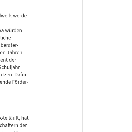
ndwerk werde
twa würden
liche
sberater-
ten Jahren
zent der
Schuljahr
utzen. Dafür
zende Förder-
te läuft, hat
chaftern der