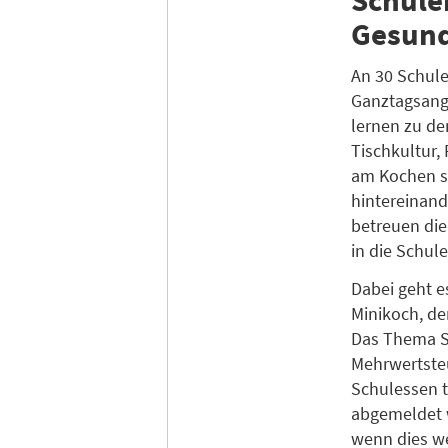
Gesund
An 30 Schul
Ganztagsange
lernen zu d
Tischkultur,
am Kochen se
hintereinand
betreuen die
in die Schul
Dabei geht e
Minikoch, de
Das Thema Sc
Mehrwertsteu
Schulessen 
abgemeldet w
wenn dies we