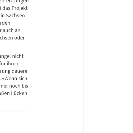
ahren Jürgen
 das Projekt
r in Sachsen
ürden
r auch an
achsen oder
ngel nicht
ür ihren
erung dauere
e. «Wenn sich
mmer noch bis
großen Lücken