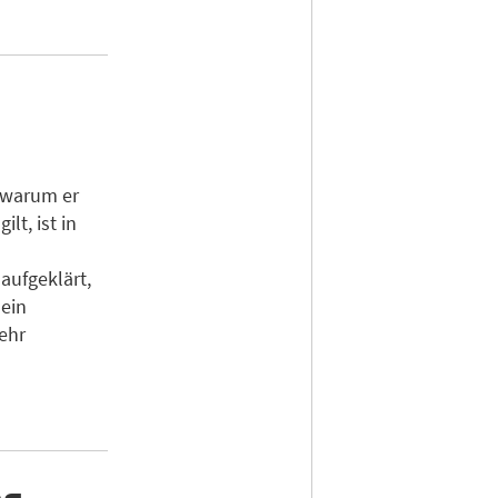
, warum er
lt, ist in
ufgeklärt,
 ein
ehr
g,