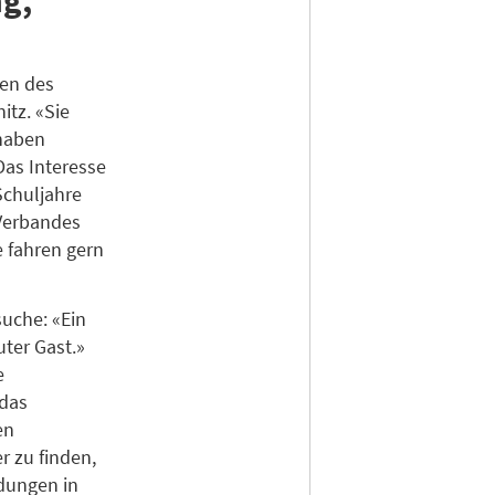
men des
itz. «Sie
haben
Das Interesse
Schuljahre
 Verbandes
e fahren gern
uche: «Ein
uter Gast.»
e
 das
en
r zu finden,
dungen in