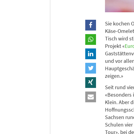
Sie kochen 
Käse-Omelett
Tisch wird s
Projekt «
Eur
Gaststätten
und vor alle
Hauptgeschäf
zeigen.»
Seit rund vi
«Besonders i
Klein. Aber 
Hoffnungssc
Sachsen rund
Schulen vier
Tour», bei 