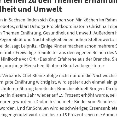
heit und Umwelt
en in Sachsen finden sich Gruppen von Miniköchen im Rah
botes, erklärt Dehoga-Projektkoordinatorin Christina Leipn
en Themen Ernährung, Gesundheit und Umwelt. Außerdem 
 Regionalität und Nachhaltigkeit einen hohen Stellenwert.» 
i da, sagt Leipnitz. «Einige Kinder machen schon mehrere 
er mit.» Freiwillige Teamleiter aus den eigenen Reihen des
 Miniköche vor Ort. «Das sind Erfahrene aus der Branche. Si
en, um junge Menschen für ihren Beruf zu begeistern.»
s Verbands-Chef Klein zufolge nicht nur um die Nachwuchss
m gute Ernährung wichtig ist, wird später auch einmal ein g
hülerernährung bereite der Branche aktuell Sorgen. Da di
er in diesem Jahr wieder auf 19 Prozent erhöht wurde, sei
teurer geworden. «Dadurch sind mehr Kinder vom Schuless
orden. Und für Schulen wird es schwieriger, Essensanbiete
niger genutzt wird.» Um bis zu 15 Prozent seien die Anmel