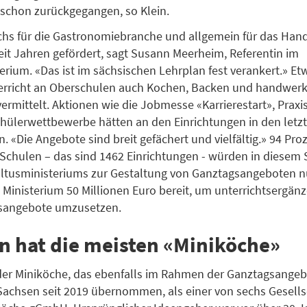
schon zurückgegangen, so Klein.
hs für die Gastronomiebranche und allgemein für das Ha
eit Jahren gefördert, sagt Susann Meerheim, Referentin im
erium. «Das ist im sächsischen Lehrplan fest verankert.» E
rricht an Oberschulen auch Kochen, Backen und handwerk
vermittelt. Aktionen wie die Jobmesse «Karrierestart», Praxi
hülerwettbewerbe hätten an den Einrichtungen in den letz
«Die Angebote sind breit gefächert und vielfältig.» 94 Pro
Schulen – das sind 1462 Einrichtungen - würden in diesem 
ultusministeriums zur Gestaltung von Ganztagsangeboten n
 Ministerium 50 Millionen Euro bereit, um unterrichtsergän
sangebote umzusetzen.
n hat die meisten «Miniköche»
der Miniköche, das ebenfalls im Rahmen der Ganztagsangebo
achsen seit 2019 übernommen, als einer von sechs Gesells