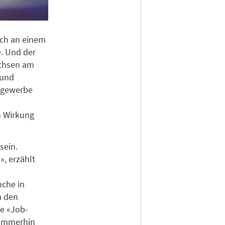
ch an einem
e. Und der
achsen am
 und
tgewerbe
n Wirkung
sein.
, erzählt
che in
n den
ie «Job-
«Immerhin