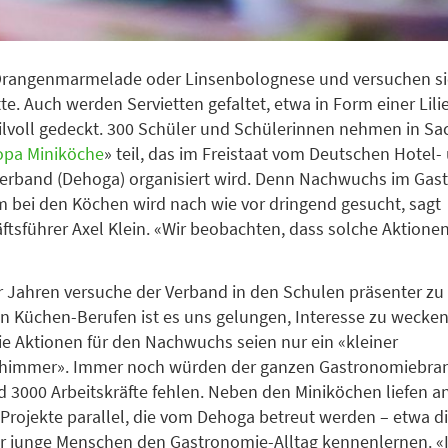
Orangenmarmelade oder Linsenbolognese und versuchen si
e. Auch werden Servietten gefaltet, etwa in Form einer Lili
tilvoll gedeckt. 300 Schüler und Schülerinnen nehmen in S
opa Miniköche
» teil, das im Freistaat vom Deutschen Hotel-
verband (Dehoga) organisiert wird. Denn Nachwuchs im Gas
m bei den Köchen wird nach wie vor dringend gesucht, sagt
tsführer Axel Klein. «Wir beobachten, dass solche Aktione
er Jahren versuche der Verband in den Schulen präsenter zu 
n Küchen-Berufen ist es uns gelungen, Interesse zu wecken»
die Aktionen für den Nachwuchs seien nur ein «kleiner
himmer». Immer noch würden der ganzen Gastronomiebran
 3000 Arbeitskräfte fehlen. Neben den Miniköchen liefen a
 Projekte parallel, die vom Dehoga betreut werden – etwa d
der junge Menschen den Gastronomie-Alltag kennenlernen. 