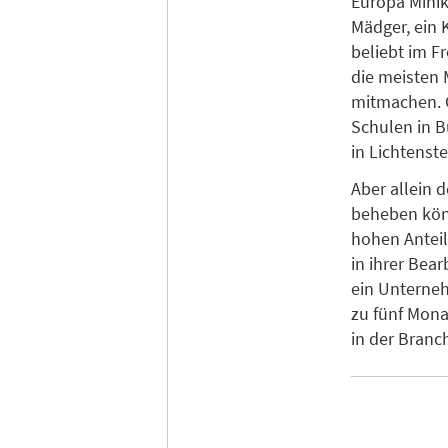
Europa Mini
Mädger, ein 
beliebt im Fr
die meisten 
mitmachen. G
Schulen in B
in Lichtenst
Aber allein
beheben könn
hohen Anteil
in ihrer Bea
ein Unterneh
zu fünf Mona
in der Branc