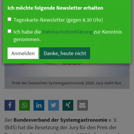
Branche
Ich möchte folgende Newsletter erhalten
Tageskarte-Newsletter (gegen 8.30 Uhr)
Ich habe die
Datenschutzerklärung
zur Kenntnis
genommen.
Anmelden
Danke, heute nicht
Preis der Deutschen Systemgastronomie 2026: Jury steht fest.
Der
Bundesverband der Systemgastronomie
e. V.
(BdS) hat die Besetzung der Jury für den Preis der