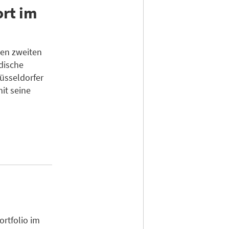
ort im
nen zweiten
dische
üsseldorfer
it seine
rtfolio im