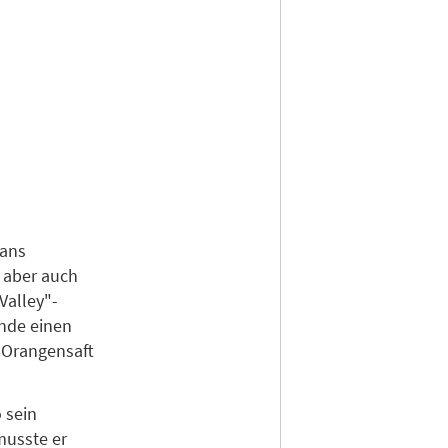
Fans
r aber auch
Valley"-
nde einen
 Orangensaft
 sein
musste er