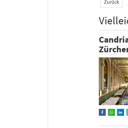
Zurück
Vielle
Candri
Zürche