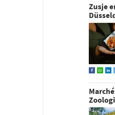
Zusje e
Düsseld
Marché 
Zoologi