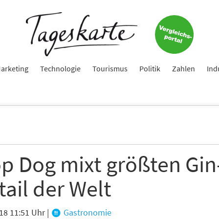
Keine Nachricht mehr verpassen!
Jetzt zum Tageskarte-Newsletter anmelden.
e
arketing
Technologie
Tourismus
Politik
Zahlen
Ind
ame
p Dog mixt größten Gin
e
ail der Welt
18 11:51 Uhr
|
Gastronomie
hte folgende Newsletter erhalten