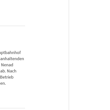
auptbahnhof
h anhaltenden
d Nenad
 ab. Nach
 Betrieb
sen.