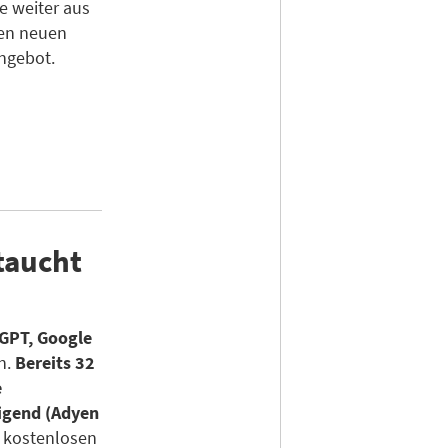
e weiter aus
nen neuen
ngebot.
taucht
GPT, Google
n.
Bereits 32
e
igend (Adyen
 kostenlosen