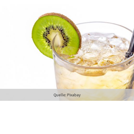
karte-Newsletter (gegen 8.30 Uhr)
abe die
Datenschutzerklärung
zur Kenntnis genommen.
lden
Danke, heute nicht
riges
Quelle: Pixabay