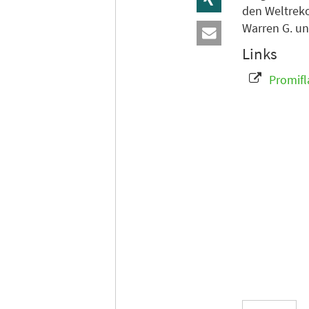
den Weltreko
Warren G. u
Links
Promifl