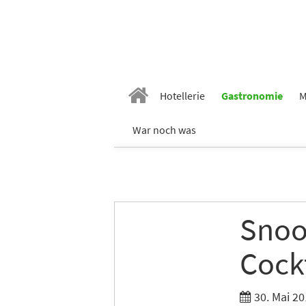
Vornam
Hotellerie
Gastronomie
M
War noch was
Nachn
E-Mail
*
Snoo
Branch
Cockt
30. Mai 20
Ich möc