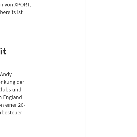
en von XPORT,
bereits ist
it
 Andy
enkung der
Clubs und
in England
n einer 20-
rbesteuer