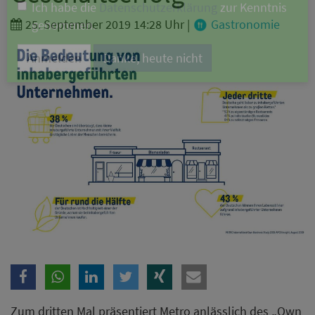
Branche
25. September 2019 14:28 Uhr
|
Gastronomie
Ich möchte folgende Newsletter erhalten
Tageskarte-Newsletter (gegen 8.30 Uhr)
Ich habe die
Datenschutzerklärung
zur Kenntnis
genommen.
Anmelden
Danke, heute nicht
Zum dritten Mal präsentiert Metro anlässlich des „Own