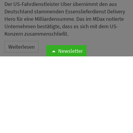
Der US-Fahrdienstleister Uber übernimmt den aus
Deutschland stammenden Essenslieferdienst Delivery
Hero für eine Milliardensumme. Das im MDax notierte
Unternehmen bestätigte, dass es sich mit dem US-
Konzern zusammenschließt.
Weiterlesen
Newsletter
Zwischen Zapfhahn und Zopf:
Warum Väter zum Frisieren in
die Kneipe gehen