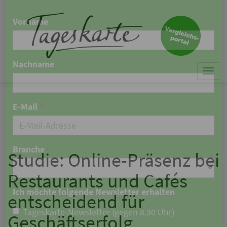
×
Keine Nachricht mehr
verpassen!
Jetzt zum Tageskarte-Newsletter
Togg
anmelden.
navi
Vorname
Nachname
Studie: Online-Präsenz bei
Restaurants und Cafés
E-Mail
*
entscheidend für
Geschäftserfolg