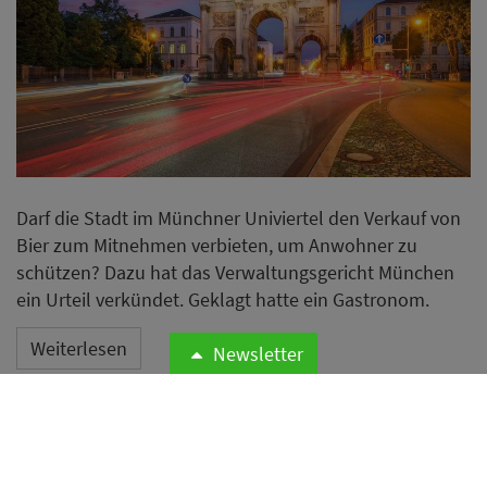
Darf die Stadt im Münchner Univiertel den Verkauf von
Bier zum Mitnehmen verbieten, um Anwohner zu
schützen? Dazu hat das Verwaltungsgericht München
ein Urteil verkündet. Geklagt hatte ein Gastronom.
Weiterlesen
Newsletter
Digitales Trinkgeld in Kritik -
Verbraucherzentrale reagiert