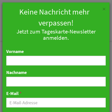
×
Keine Nachricht mehr
verpassen!
Jetzt zum Tageskarte-Newsletter
Togg
anmelden.
navi
Vorname
Nachname
Tim Mälzer wird Gastkoch
im „Ikarus“ –
E-Mail
*
Kulinarisches „Best of
Kitchen Impossible“