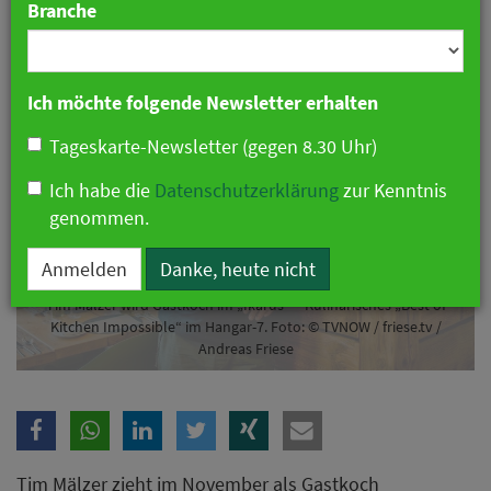
Branche
04. Juni 2025 11:52 Uhr
|
Gastronomie
Ich möchte folgende Newsletter erhalten
Tageskarte-Newsletter (gegen 8.30 Uhr)
Ich habe die
Datenschutzerklärung
zur Kenntnis
genommen.
Anmelden
Danke, heute nicht
Tim Mälzer wird Gastkoch im „Ikarus“ – Kulinarisches „Best of
Kitchen Impossible“ im Hangar-7. Foto: © TVNOW / friese.tv /
Andreas Friese
Tim Mälzer zieht im November als Gastkoch