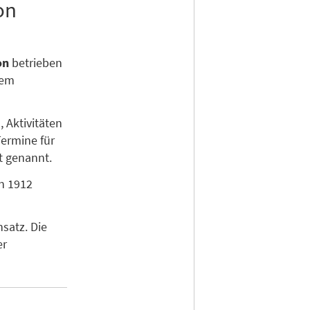
on
on
betrieben
nem
 Aktivitäten
Termine für
t genannt.
n 1912
satz. Die
er