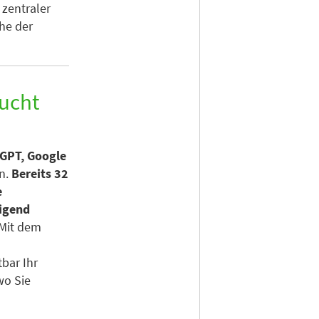
zentraler
he der
aucht
GPT, Google
en.
Bereits 32
e
eigend
Mit dem
bar Ihr
wo Sie