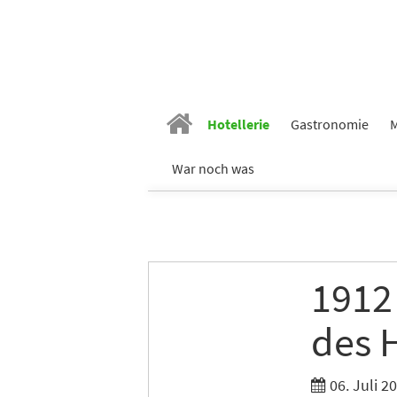
Hotellerie
Gastronomie
M
War noch was
1912
des H
06. Juli 2