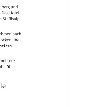
rlberg und
. Das Hotel
s Steffisalp
nehmen nach
hröcken und
metern
 mehrere
tel über
le