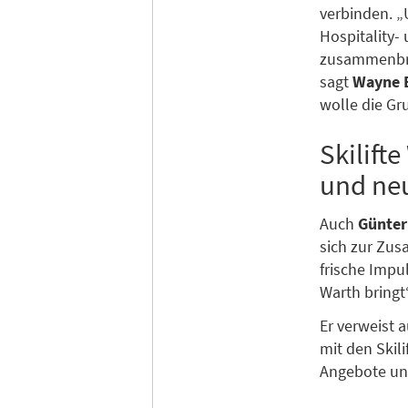
verbinden. „
Hospitality-
zusammenbrin
sagt
Wayne E
wolle die Gr
Skilift
und ne
Auch
Günter
sich zur Zus
frische Impu
Warth bringt
Er verweist 
mit den Skil
Angebote und