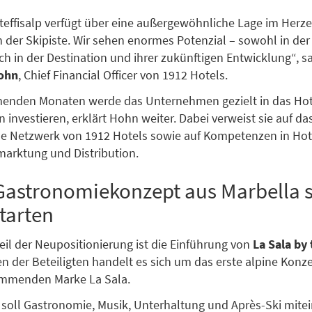
teffisalp verfügt über eine außergewöhnliche Lage im Herz
n der Skipiste. Wir sehen enormes Potenzial – sowohl in de
uch in der Destination und ihrer zukünftigen Entwicklung“, s
ohn
, Chief Financial Officer von 1912 Hotels.
enden Monaten werde das Unternehmen gezielt in das Hot
 investieren, erklärt Hohn weiter. Dabei verweist sie auf da
le Netzwerk von 1912 Hotels sowie auf Kompetenzen in Hot
rmarktung und Distribution.
astronomiekonzept aus Marbella so
tarten
eil der Neupositionierung ist die Einführung von
La Sala by 
 der Beteiligten handelt es sich um das erste alpine Konz
ammenden Marke La Sala.
soll Gastronomie, Musik, Unterhaltung und Après-Ski mite