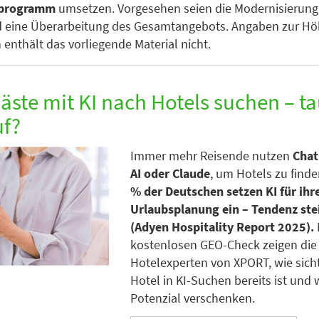
sprogramm
umsetzen. Vorgesehen seien die Modernisierung 
d eine Überarbeitung des Gesamtangebots. Angaben zur Hö
 enthält das vorliegende Material nicht.
ste mit KI nach Hotels suchen – t
uf?
Immer mehr Reisende nutzen
Chat
AI oder Claude
, um Hotels zu find
% der Deutschen setzen KI für ihr
Urlaubsplanung ein – Tendenz st
(Adyen Hospitality Report 2025).
kostenlosen GEO-Check zeigen die
Hotelexperten von XPORT, wie sicht
Hotel in KI-Suchen bereits ist und 
Potenzial verschenken.