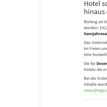
Hotel s
hinaus 
Bislang sei d
worden. 1912
Ganzjahres
Das Unterneh
im Freien un
eine Ausweit
Die für
Deze
Hotels die e
Bei der Erst
Inhalte wurd
news@tagesk