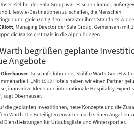
Unser Ziel bei der Sala Group war es schon immer, außerg
 und Lifestyle-Destinationen zu schaffen, die Menschen
gen und gleichzeitig den Charakter ihres Standorts wider
lliott
, Managing Director der Sala Group. Gemeinsam mit 1
uppe die Marke erstmals in die Alpen bringen.
e Warth begrüßen geplante Investit
ue Angebote
 Oberhauser
, Geschäftsführer der Skilifte Warth GmbH & Co
ammenarbeit. „Mit 1912 Hotels haben wir einen Partner gef
lse, innovative Ideen und internationale Hospitality-Experti
“, sagt Oberhauser.
auf die geplanten Investitionen, neue Konzepte und die Zu
iften Warth. Die Beteiligten erwarten nach seinen Angaben z
 Dienstleistungen für Urlaubsgäste und Wintersportler.