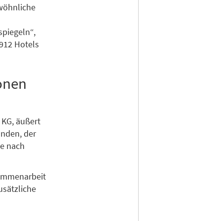
ewöhnliche
spiegeln“,
912 Hotels
ionen
 KG, äußert
unden, der
se nach
sammenarbeit
usätzliche