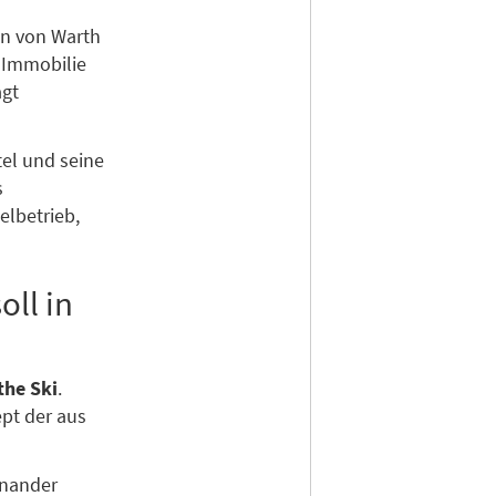
en von Warth
r Immobilie
agt
el und seine
s
elbetrieb,
ll in
the Ski
.
ept der aus
inander