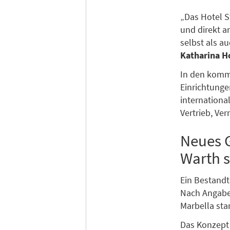
„Das Hotel S
und direkt a
selbst als a
Katharina H
In den komm
Einrichtungen
internationa
Vertrieb, Ve
Neues G
Warth s
Ein Bestandt
Nach Angaben
Marbella st
Das Konzept 