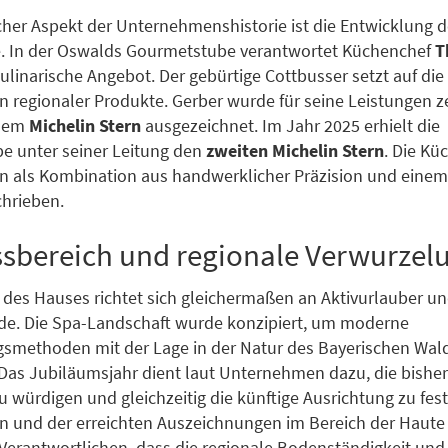
cher Aspekt der Unternehmenshistorie ist die Entwicklung d
. In der Oswalds Gourmetstube verantwortet Küchenchef
T
ulinarische Angebot. Der gebürtige Cottbusser setzt auf die
on regionaler Produkte. Gerber wurde für seine Leistungen z
inem
Michelin Stern
ausgezeichnet. Im Jahr 2025 erhielt die
e unter seiner Leitung den
zweiten Michelin Stern
. Die Kü
 als Kombination aus handwerklicher Präzision und einem
hrieben.
sbereich und regionale Verwurzel
des Hauses richtet sich gleichermaßen an Aktivurlauber u
e. Die Spa-Landschaft wurde konzipiert, um moderne
smethoden mit der Lage in der Natur des Bayerischen Wal
Das Jubiläumsjahr dient laut Unternehmen dazu, die bisher
u würdigen und gleichzeitig die künftige Ausrichtung zu fest
n und der erreichten Auszeichnungen im Bereich der Haute
Verantwortlichen, dass die regionale Bodenständigkeit und