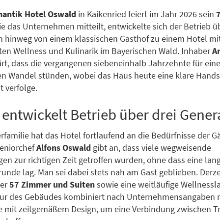
antik Hotel Oswald
in Kaikenried feiert im Jahr 2026 sein
ie das Unternehmen mitteilt, entwickelte sich der Betrieb ü
 hinweg von einem klassischen Gasthof zu einem Hotel mi
en Wellness und Kulinarik im Bayerischen Wald. Inhaber
A
rt, dass die vergangenen siebeneinhalb Jahrzehnte für ein
n Wandel stünden, wobei das Haus heute eine klare Handsc
t verfolge.
 entwickelt Betrieb über drei Gene
rfamilie hat das Hotel fortlaufend an die Bedürfnisse der G
Seniorchef
Alfons Oswald
gibt an, dass viele wegweisende
en zur richtigen Zeit getroffen wurden, ohne dass eine lang
unde lag. Man sei dabei stets nah am Gast geblieben. Derzei
ber
57 Zimmer und Suiten
sowie eine weitläufige Wellnessl
ktur des Gebäudes kombiniert nach Unternehmensangaben r
 mit zeitgemäßem Design, um eine Verbindung zwischen Tr