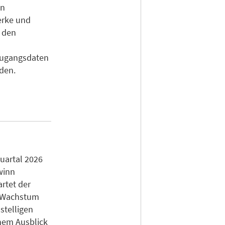
en
erke und
n den
Zugangsdaten
den.
uartal 2026
winn
artet der
n Wachstum
stelligen
inem Ausblick