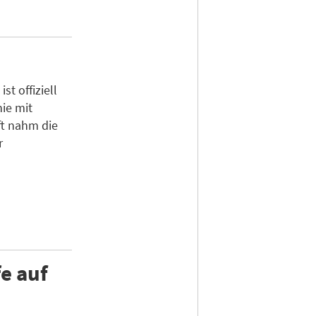
t offiziell
ie mit
ft nahm die
r
e auf