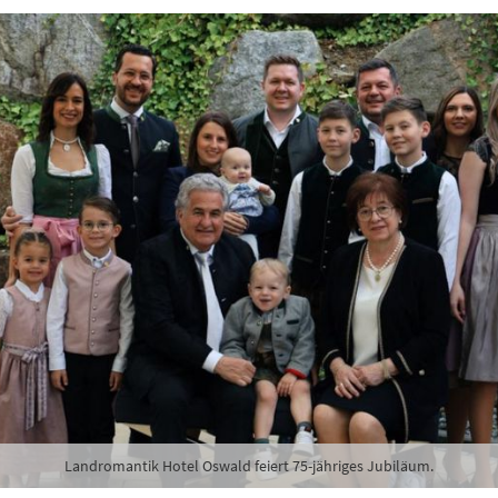
Landromantik Hotel Oswald feiert 75-jähriges Jubiläum.