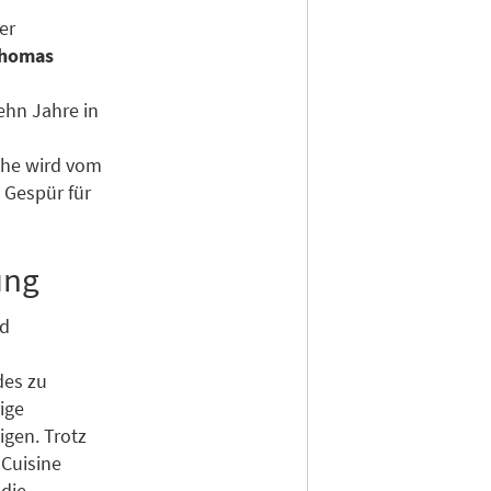
er
homas
ehn Jahre in
che wird vom
 Gespür für
ung
nd
des zu
ige
igen. Trotz
 Cuisine
 die