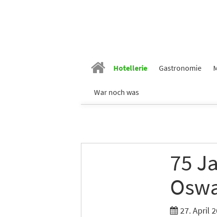
Hotellerie
Gastronomie
M
War noch was
75 J
Oswa
27. April 