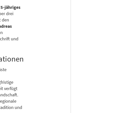
75-jähriges
ber drei
t den
ndreas
en
hrift und
rationen
äste
fristige
t verfügt
andschaft.
egionale
adition und