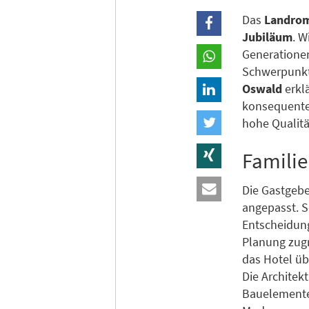
Das
Landrom
Jubiläum
. W
Generationen
Schwerpunkt
Oswald
erklä
konsequente
hohe Qualitä
Familie
Die Gastgebe
angepasst. 
Entscheidung
Planung zugr
das Hotel ü
Die Archite
Bauelemente