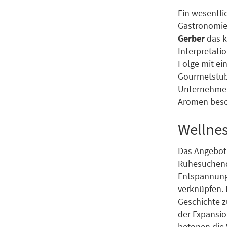
Ein wesentli
Gastronomie
Gerber
das k
Interpretati
Folge mit e
Gourmetstub
Unternehmen
Aromen besc
Wellnes
Das Angebot 
Ruhesuchend
Entspannung
verknüpfen. 
Geschichte z
der Expansio
betonen die 