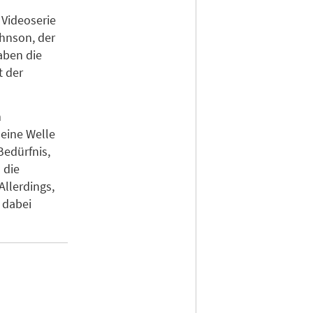
 Videoserie
hnson, der
aben die
t der
m
 eine Welle
edürfnis,
 die
Allerdings,
 dabei