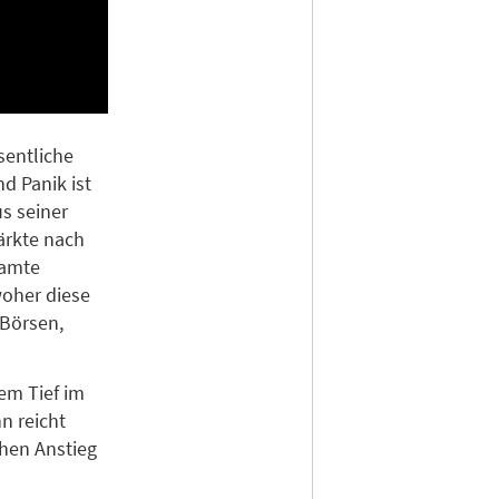
sentliche
d Panik ist
us seiner
ärkte nach
samte
woher diese
 Börsen,
dem Tief im
n reicht
chen Anstieg