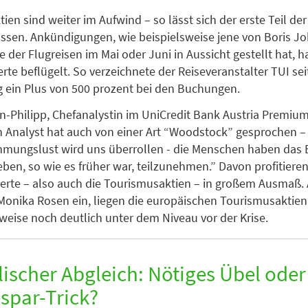
en sind weiter im Aufwind – so lässt sich der erste Teil der
sen. Ankündigungen, wie beispielsweise jene von Boris Jo
 der Flugreisen im Mai oder Juni in Aussicht gestellt hat, h
te beflügelt. So verzeichnete der Reiseveranstalter TUI sei
 ein Plus von 500 prozent bei den Buchungen.
-Philipp, Chefanalystin im UniCredit Bank Austria Premiu
n Analyst hat auch von einer Art “Woodstock” gesprochen –
mungslust wird uns überrollen - die Menschen haben das B
ben, so wie es früher war, teilzunehmen.” Davon profitieren
erte – also auch die Tourismusaktien – in großem Ausmaß. 
Monika Rosen ein, liegen die europäischen Tourismusaktien
weise noch deutlich unter dem Niveau vor der Krise.
ischer Abgleich: Nötiges Übel oder
spar-Trick?