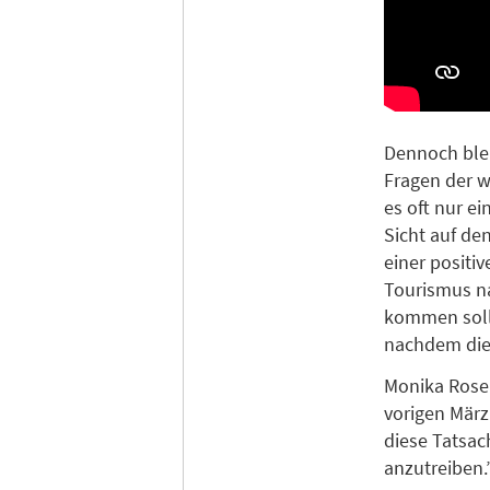
Dennoch blei
Fragen der w
es oft nur ei
Sicht auf de
einer positi
Tourismus na
kommen solle
nachdem dies
Monika Rosen-
vorigen März
diese Tatsac
anzutreiben.