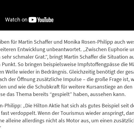
ben für Martin Schaffer und Monika Rosen-Philipp auch we
eiteren Entwicklung unbeantwortet. „Zwischen Euphorie un
n sehr schmaler Grat.”, bringt Martin Schaffer die Situation a
n Punkt. So bringen beispielsweise Impfstoffengpässe die M
ven Welle wieder in Bedrängnis. Gleichzeitig benötigt der ge
ch der Öffnung zusätzliche Impulse – die große Frage ist, 
n und wie die Schubkraft für weitere Kursanstiege an den
e das Thema bereits “gespielt” haben, aussehen kann.
Philipp: „Die Hilton Aktie hat sich als gutes Beispiel seit 
 fast verdoppelt. Wenn der Tourismus wieder anspringt, dan
he alleine allerdings nicht als Motor aus, um einen zusätzli
”