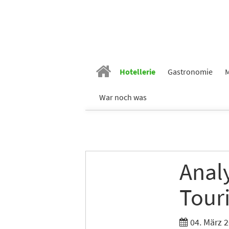
Hotellerie
Gastronomie
M
Vornam
War noch was
Nachn
Anal
E-Mail
*
Tour
Branch
04. März 