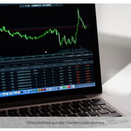
hte folgende Newsletter erhalten
karte-Newsletter (gegen 8.30 Uhr)
abe die
Datenschutzerklärung
zur Kenntnis genommen.
lden
Danke, heute nicht
Finanzmärkte aus der Tourismusperspektive