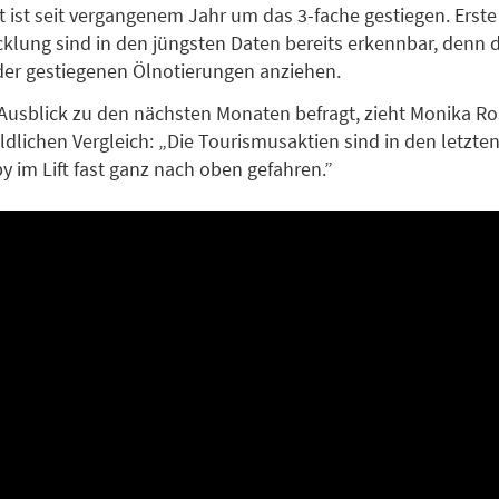
t ist seit vergangenem Jahr um das 3-fache gestiegen. Erst
cklung sind in den jüngsten Daten bereits erkennbar, denn di
er gestiegenen Ölnotierungen anziehen.
usblick zu den nächsten Monaten befragt, zieht Monika Ro
ildlichen Vergleich: „Die Tourismusaktien sind in den letzt
y im Lift fast ganz nach oben gefahren.”