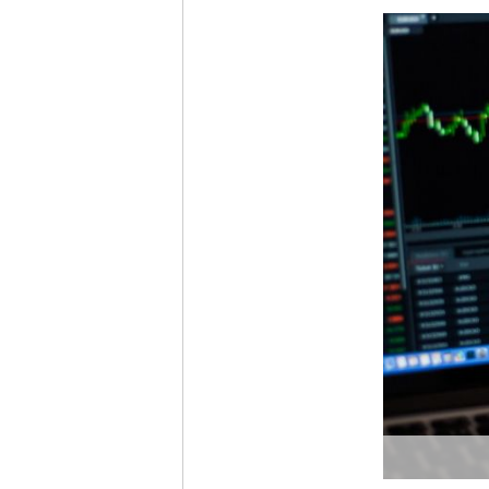
Ich möc
Tages
Ich h
Anme