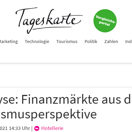
Keine Nachricht mehr verpassen!
Jetzt zum Tageskarte-Newsletter anmelden.
arketing
Technologie
Tourismus
Politik
Zahlen
Ind
e
ame
yse: Finanzmärkte aus d
ismusperspektive
e
2021 14:33 Uhr
|
Hotellerie