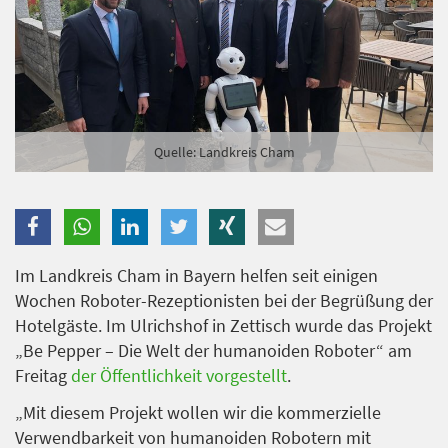
Branche
Ich möchte folgende Newsletter erhalten
Tageskarte-Newsletter (gegen 8.30 Uhr)
Quelle: Landkreis Cham
Ich habe die
Datenschutzerklärung
zur Kenntnis
genommen.
Anmelden
Danke, heute nicht
Im Landkreis Cham in Bayern helfen seit einigen
Wochen Roboter-Rezeptionisten bei der Begrüßung der
Hotelgäste. Im Ulrichshof in Zettisch wurde das Projekt
„Be Pepper – Die Welt der humanoiden Roboter“ am
Freitag
der Öffentlichkeit vorgestellt
.
„Mit diesem Projekt wollen wir die kommerzielle
Verwendbarkeit von humanoiden Robotern mit