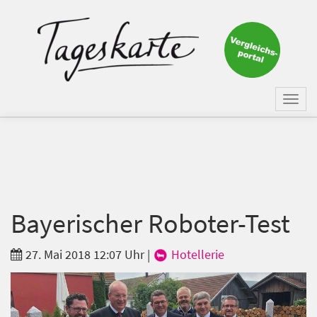
×
Keine Nachricht mehr
verpassen!
Jetzt zum Tageskarte-Newsletter
Togg
anmelden.
navi
Vorname
Nachname
Bayerischer Roboter-Test
27. Mai 2018 12:07 Uhr
|
Hotellerie
E-Mail
*