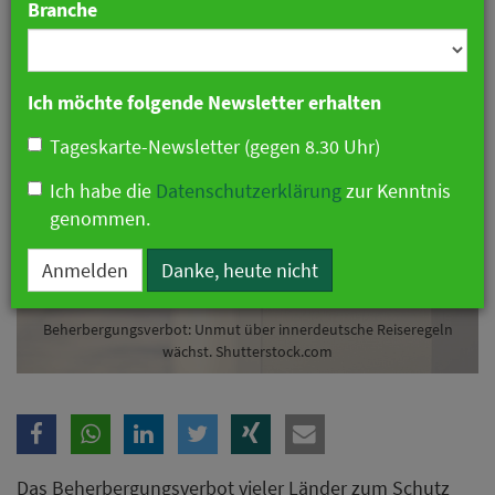
Branche
13. Oktober 2020 08:33 Uhr
|
Hotellerie
Ich möchte folgende Newsletter erhalten
Tageskarte-Newsletter (gegen 8.30 Uhr)
Ich habe die
Datenschutzerklärung
zur Kenntnis
genommen.
Anmelden
Danke, heute nicht
Beherbergungsverbot: Unmut über innerdeutsche Reiseregeln
wächst. Shutterstock.com
Das Beherbergungsverbot vieler Länder zum Schutz