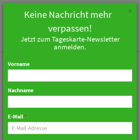
×
Keine Nachricht mehr
verpassen!
Jetzt zum Tageskarte-Newsletter
Togg
anmelden.
navi
Vorname
Nachname
Beherbergungsverbot:
Unmut über
E-Mail
*
innerdeutsche
Reiseregeln wächst