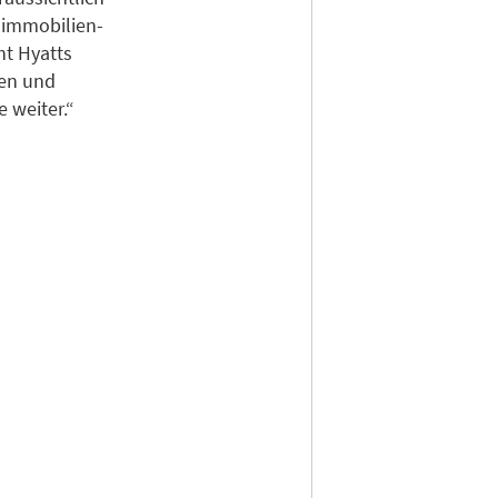
simmobilien-
ht Hyatts
en und
 weiter.“