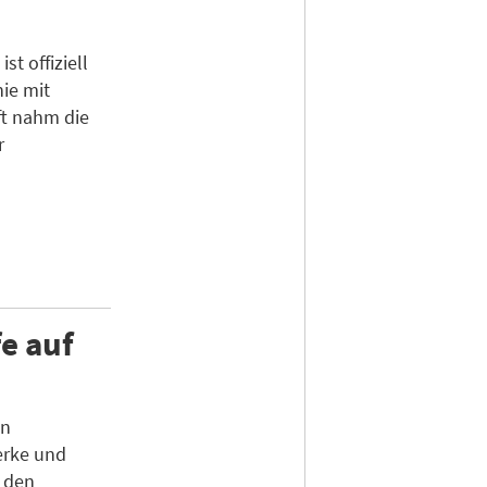
t offiziell
ie mit
ft nahm die
r
e auf
en
erke und
n den