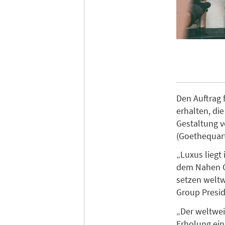
Den Auftrag 
erhalten, di
Gestaltung 
(Goethequart
„Luxus liegt
dem Nahen O
setzen weltw
Group Presid
„Der weltwei
Erholung ei