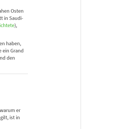
Nahen Osten
t in Saudi-
ichtete
),
ren haben,
e ein Grand
und den
, warum er
lt, ist in