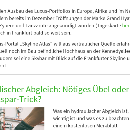
 den Ausbau des Luxus-Portfolios in Europa, Afrika und im 
em bereits im Dezember Eröffnungen der Marke Grand Hyat
f Zypern und Lanzarote angekündigt wurden (Tageskarte
ber
h in Frankfurt bald so weit sein.
-Portal „Skyline Atlas“ will aus vertraulicher Quelle erfah
uell noch im Bau befindliche Hochhaus an der Kennedyalle
Zudem sei eine Skybar mit Blick auf die Frankfurter Skyline 
ant.
ischer Abgleich: Nötiges Übel oder
spar-Trick?
Was ein hydraulischer Abgleich ist
wichtig ist und was es zu beachten gi
einem kostenlosen Merkblatt