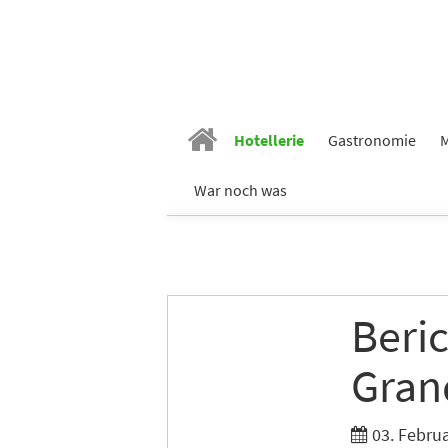
Hotellerie
Gastronomie
M
War noch was
Beri
Gran
03. Febru