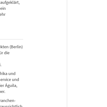
ufgeklärt,
 ein
ehr
kten (Berlin)
ür die
o
.
frika und
ervice und
er Águila,
er.
Branchen-
aussichtlich