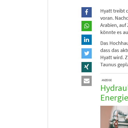
Hyatt treibt
voran. Nachd
Arabien, au
könnte es auc
Das Hochhaus
dass das akt
Hyatt wird. 
Taunus gepl
ANZEIGE
Hydraul
Energie