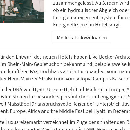
zusammengefasst. Außerdem wird a
ob ein hydraulischer Abgleich oder
Energiemanagement-System für m
Energieeffizienz im Hotel sorgt.
Merkblatt downloaden
für den Entwurf des neuen Hotels haben Eike Becker Archite
e im Rhein-Main-Gebiet schon bekannt sind, beispielsweise f
vom künftigen FAZ-Hochhaus an der Europaallee, vom ma’r
ier Neue Mainzer Straße) und vom Vitopia Campus Kaiserlei
 in der DNA von Hyatt. Unsere High-End-Marken in Europa, A
sten stehen für besonders persönlichen und engagierten S
eit Maßstäbe für anspruchsvolle Reisende“, unterstrich Javi
ent, Europe, Africa and the Middle East bei Hyatt im Dezemb
te Luxusreisemarkt verzeichnet im Zuge der anhaltenden 
n bemerkenswertes Wachstum und die EAME-Region wird vor