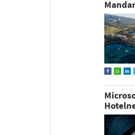
Mandari
Microso
Hoteln