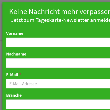
Keine Nachricht mehr verpasse
Jetzt zum Tageskarte-Newsletter anmeld
Vorname
Nachname
Bericht: Bekommt
E-Mail
*
Frankfurt ein Grand Hyatt
Hotel?
Branche
03. Februar 2023 09:16 Uhr
|
Hotellerie