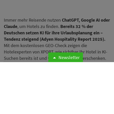
Immer mehr Reisende nutzen
ChatGPT, Google AI oder
Claude
, um Hotels zu finden.
Bereits 32 % der
Deutschen setzen KI für ihre Urlaubsplanung ein –
Tendenz steigend (Adyen Hospitality Report 2025).
Mit dem kostenlosen GEO-Check zeigen die
Hotelexperten von XPORT, wie sichtbar Ihr Hotel in KI-
Newsletter
Suchen bereits ist und wo Sie Potenzial verschenken.
Jetzt KI-Sichtbarkeit prüfen
Appartello eröffnet neuen
Standort in Berlin