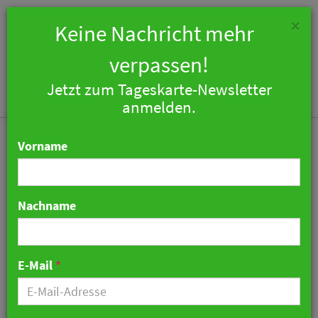
×
Keine Nachricht mehr
verpassen!
Jetzt zum Tageskarte-Newsletter
Togg
anmelden.
navi
Vorname
Nachname
Bericht: Plaza-Hotel
Gelsenkirchen will
E-Mail
*
Flüchtlinge nur bei
Vollverpflegung