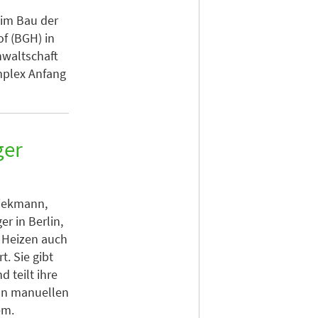
eim Bau der
f (BGH) in
nwaltschaft
mplex Anfang
ger
Diekmann,
r in Berlin,
 Heizen auch
t. Sie gibt
d teilt ihre
on manuellen
em.