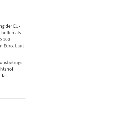
ng der EU-
 hoffen als
p 100
n Euro. Laut
ionsbetrugs
chtshof
 das