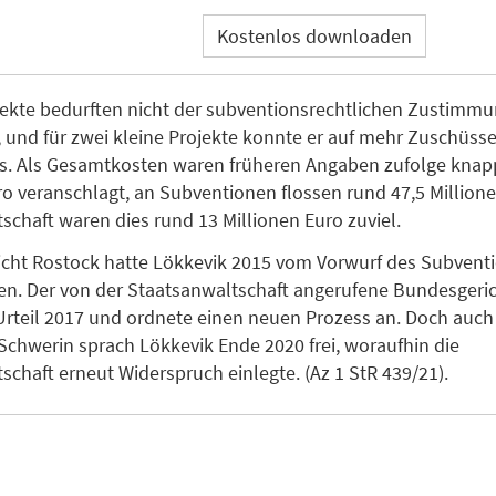
Kostenlos downloaden
jekte bedurften nicht der subventionsrechtlichen Zustimmu
und für zwei kleine Projekte konnte er auf mehr Zuschüsse
es. Als Gesamtkosten waren früheren Angaben zufolge knap
ro veranschlagt, an Subventionen flossen rund 47,5 Millione
schaft waren dies rund 13 Millionen Euro zuviel.
cht Rostock hatte Lökkevik 2015 vom Vorwurf des Subvent
en. Der von der Staatsanwaltschaft angerufene Bundesgeri
Urteil 2017 und ordnete einen neuen Prozess an. Doch auch
Schwerin sprach Lökkevik Ende 2020 frei, woraufhin die
schaft erneut Widerspruch einlegte. (Az 1 StR 439/21).