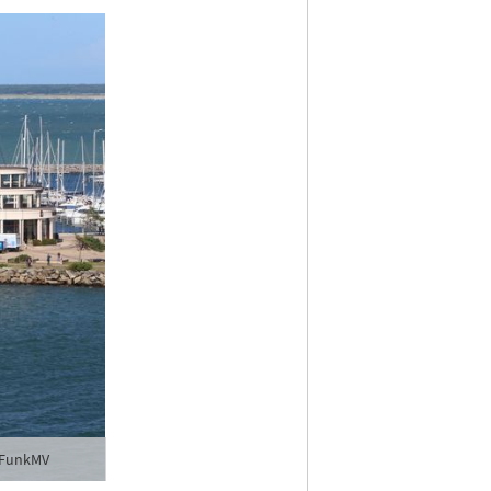
ldFunkMV