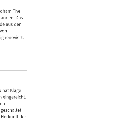
ndham The
landen. Das
ude aus den
 von
g renoviert.
o hat Klage
 eingereicht.
bern
 geschaltet
 Herkunft der