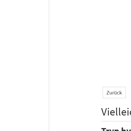
Zurück
Vielle
Tryp b