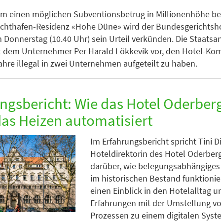
um einen möglichen Subventionsbetrug in Millionenhöhe b
chthafen-Residenz «Hohe Düne» wird der Bundesgerichtsho
 Donnerstag (10.40 Uhr) sein Urteil verkünden. Die Staatsa
t dem Unternehmer Per Harald Lökkevik vor, den Hotel-Ko
ahre illegal in zwei Unternehmen aufgeteilt zu haben.
ngsbericht: Wie das Hotel Oderber
das Heizen automatisiert
Im Erfahrungsbericht spricht Tini 
Hoteldirektorin des Hotel Oderberge
darüber, wie belegungsabhängiges
im historischen Bestand funktionier
einen Einblick in den Hotelalltag un
Erfahrungen mit der Umstellung v
Prozessen zu einem digitalen Syst