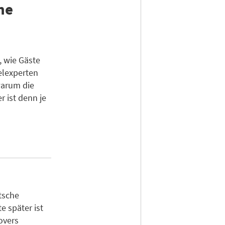
ne
, wie Gäste
elexperten
warum die
r ist denn je
tsche
e später ist
overs