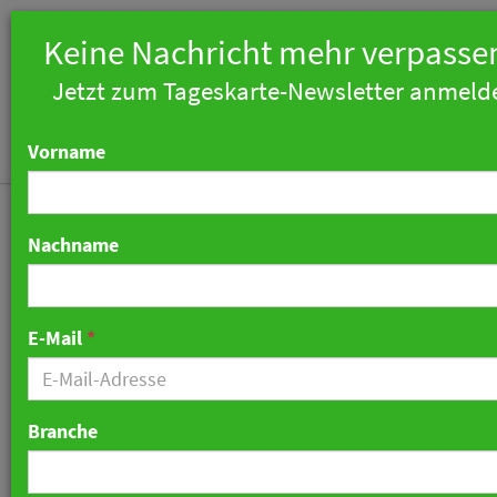
Keine Nachricht mehr verpasse
Jetzt zum Tageskarte-Newsletter anmeld
Vorname
Nachname
Bildergalerie zum upnxt
E-Mail
*
Hospitality Festival in
München
Branche
29. Juni 2023 21:18 Uhr
|
Hotellerie