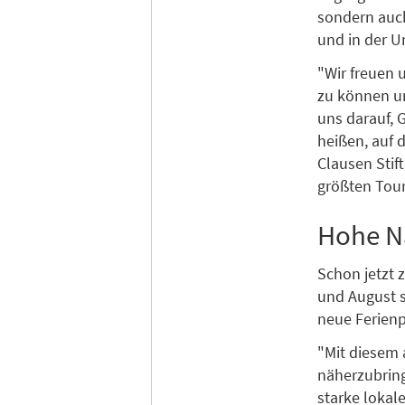
sondern auch
und in der U
"Wir freuen u
zu können un
uns darauf,
heißen, auf 
Clausen Stif
größten Tour
Hohe Na
Schon jetzt 
und August s
neue Ferien
"Mit diesem 
näherzubring
starke lokal