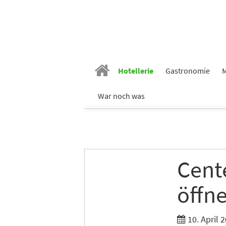
Vornam
Nachn
Hotellerie
Gastronomie
M
E-Mail
*
War noch was
Branch
Cent
Ich möc
öffne
Tages
Ich h
10. April 