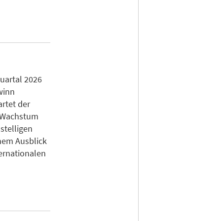
uartal 2026
winn
artet der
n Wachstum
stelligen
inem Ausblick
ernationalen