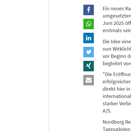
Ein neues Ka
umgesetzten 
Juni 2025 öf
erstmals sei
Die Idee eine
nun Wirklichk
vor Beginn d
begleitet vo
"Die Eröffnu
erfolgreiche
direkt hier 
internationa
starker Verb
A/S.
Nordborg Res
Tagesgästen 