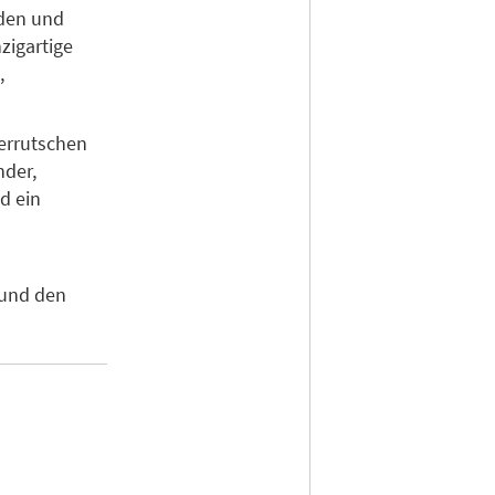
nden und
zigartige
,
errutschen
nder,
d ein
 und den