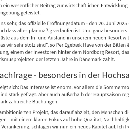
 ein wesentlicher Beitrag zur wirtschaftlichen Entwicklung
mgebung geleistet.
ns sehr, das offizielle Eröffnungsdatum - den 20. Juni 2025 
d dass alles planmäßig verlaufen ist. Und ganz besonders 
 Gäste aus dem In- und Ausland in unserem neuen Resort w
das wir sehr stolz sind", so Per Egebæk Have von der Bitten
tung, einem der Investoren hinter dem Nordborg Resort, da
ismusprojekten der letzten Jahre in Dänemark zählt.
chfrage - besonders in der Hochs
zeigt sich: Das Interesse ist enorm. Vor allem die Sommermo
ind stark gefragt. Aber auch außerhalb der Hauptsaison regi
park zahlreiche Buchungen.
ambitionierten Projekt, das darauf abzielt, den Menschen d
en - mit einem klaren Fokus auf hohe Qualität, Nachhaltigk
e Verankerung, schlagen wir nun ein neues Kapitel auf. Ich f