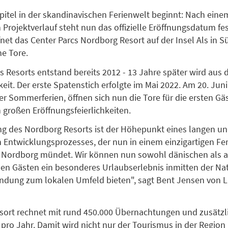
pitel in der skandinavischen Ferienwelt beginnt: Nach ein
Projektverlauf steht nun das offizielle Eröffnungsdatum fes
fnet das Center Parcs Nordborg Resort auf der Insel Als in S
ne Tore.
s Resorts entstand bereits 2012 - 13 Jahre später wird aus d
eit. Der erste Spatenstich erfolgte im Mai 2022. Am 20. Juni
er Sommerferien, öffnen sich nun die Tore für die ersten Gäs
n großen Eröffnungsfeierlichkeiten.
ng des Nordborg Resorts ist der Höhepunkt eines langen u
n Entwicklungsprozesses, der nun in einem einzigartigen Fe
in Nordborg mündet. Wir können nun sowohl dänischen als 
len Gästen ein besonderes Urlaubserlebnis inmitten der Na
indung zum lokalen Umfeld bieten", sagt Bent Jensen von 
ort rechnet mit rund 450.000 Übernachtungen und zusätzl
pro Jahr. Damit wird nicht nur der Tourismus in der Region 