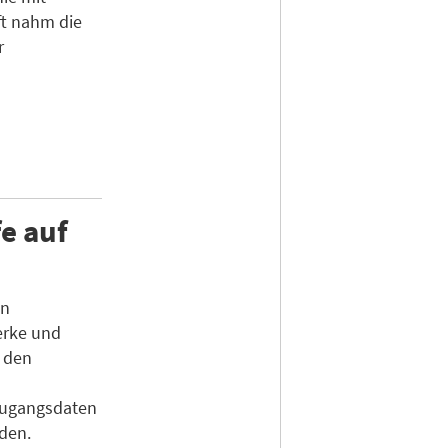
ft nahm die
r
e auf
en
erke und
n den
Zugangsdaten
den.