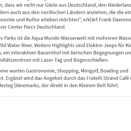
n, dass wir nicht nur Gäste aus Deutschland, den Niederla
dern auch aus den nordischen Ländern anziehen, die die ein
onomie und Kultur erleben möchten", erklärt Frank Daemen
rer Center Parcs Deutschland.
es Parks ist die Aqua Mundo Wasserwelt mit mehreren Wass
ld Water River. Weitere Highlights sind Elektro-Jeeps für Ki
, ein interaktiver Bauernhof mit tierischen Begegnungen un
ivitätszentrum mit Laser-Tag und Bogenschießen.
ome warten Gastronomie, Shopping, Minigolf, Bowling und
t. Ergänzt wird das Angebot durch das Fratelli Strand Café
esteg Dänemarks, der direkt in den Kleinen Belt führt.