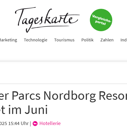
e
ame
arketing
Technologie
Tourismus
Politik
Zahlen
Ind
e
er Parcs Nordborg Reso
hte folgende Newsletter erhalten
t im Juni
karte-Newsletter (gegen 8.30 Uhr)
abe die
Datenschutzerklärung
zur Kenntnis genommen.
2025 15:44 Uhr
|
Hotellerie