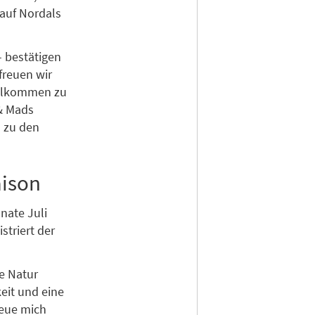
 auf Nordals
- bestätigen
freuen wir
illkommen zu
 & Mads
s zu den
aison
nate Juli
striert der
ie Natur
eit und eine
reue mich