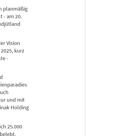
em planmäßig
t - am 20.
üdjütland
er Vision
 2025, kurz
te -
nd
rienparadies
auch
tur und mit
Linak Holding
ich 25.000
belebt,