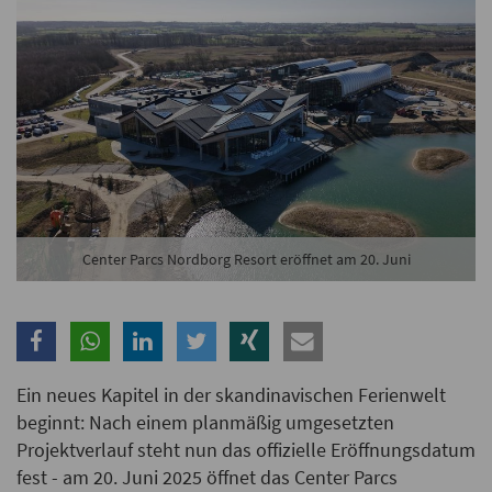
Branche
Ich möchte folgende Newsletter erhalten
Tageskarte-Newsletter (gegen 8.30 Uhr)
Ich habe die
Datenschutzerklärung
zur Kenntnis
genommen.
Center Parcs Nordborg Resort eröffnet am 20. Juni
Anmelden
Danke, heute nicht
Ein neues Kapitel in der skandinavischen Ferienwelt
beginnt: Nach einem planmäßig umgesetzten
Projektverlauf steht nun das offizielle Eröffnungsdatum
fest - am 20. Juni 2025 öffnet das Center Parcs