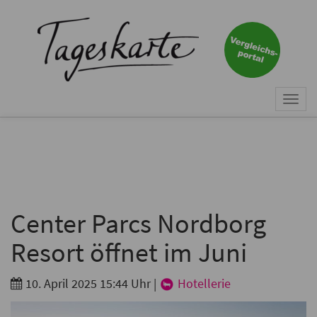
×
Keine Nachricht mehr
verpassen!
Jetzt zum Tageskarte-Newsletter
Togg
anmelden.
navi
Vorname
Nachname
Center Parcs Nordborg
Resort öffnet im Juni
E-Mail
*
10. April 2025 15:44 Uhr
|
Hotellerie