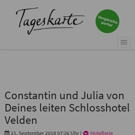
×
Keine Nachricht mehr
verpassen!
Jetzt zum Tageskarte-Newsletter
Togg
anmelden.
navi
Vorname
Nachname
Constantin und Julia von
Deines leiten Schlosshotel
E-Mail
*
Velden
21. September 2018 07:26 Uhr
|
Hotellerie