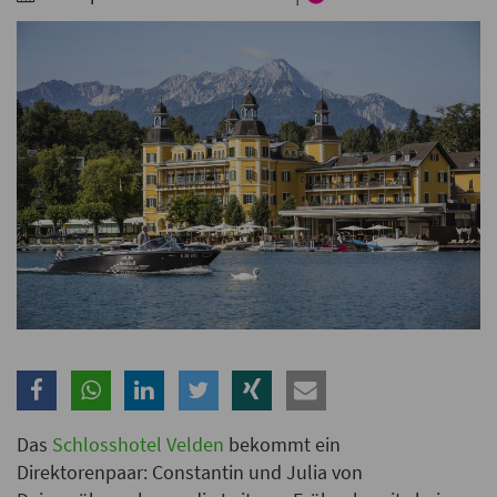
Branche
Ich möchte folgende Newsletter erhalten
Tageskarte-Newsletter (gegen 8.30 Uhr)
Ich habe die
Datenschutzerklärung
zur Kenntnis
genommen.
Anmelden
Danke, heute nicht
Das
Schlosshotel Velden
bekommt ein
Direktorenpaar: Constantin und Julia von