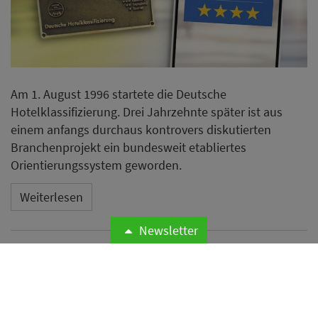
Am 1. August 1996 startete die Deutsche
Hotelklassifizierung. Drei Jahrzehnte später ist aus
einem anfangs durchaus kontrovers diskutierten
Branchenprojekt ein bundesweit etabliertes
Orientierungssystem geworden.
Weiterlesen
Newsletter
Odyssey Hotel Group
übernimmt Management von
vier Hotels mit rund 1.200