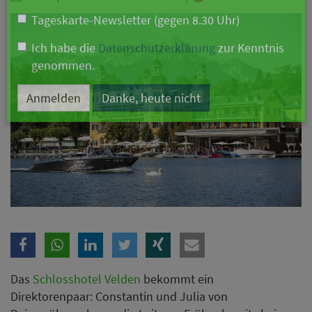
Branche
Ich möchte folgende Newsletter erhalten
Tageskarte-Newsletter (gegen 8.30 Uhr)
Ich habe die
Datenschutzerklärung
zur Kenntnis
genommen.
Anmelden
Danke, heute nicht
Das
Schlosshotel Velden
bekommt ein
Direktorenpaar: Constantin und Julia von