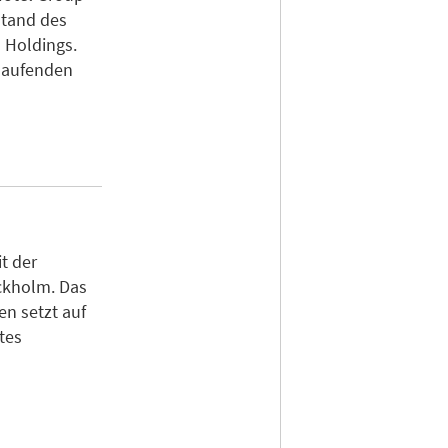
rstand des
 Holdings.
 laufenden
t der
ckholm. Das
n setzt auf
tes