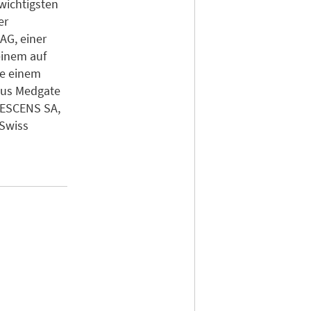
 wichtigsten
er
AG, einer
einem auf
ie einem
aus Medgate
 NESCENS SA,
 Swiss