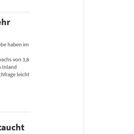
ehr
ebe haben im
achs von 3,8
 Inland
hfrage leicht
taucht