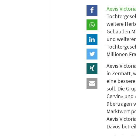
Aevis Victori
Tochtergesel
weitere Herb
Gebäuden Mon
und weiteren
Tochtergesel
Millionen F
Aevis Victori
in Zermatt,
eine bessere
soll. Die Gr
Cervin» und 
übertragen w
Marktwert pe
Aevis Victori
Davos betrei