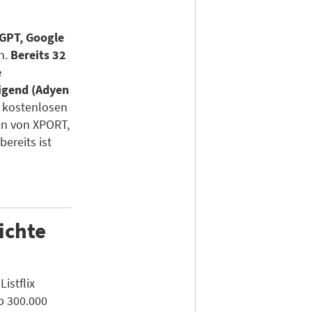
GPT, Google
n.
Bereits 32
e
igend (Adyen
 kostenlosen
en von XPORT,
bereits ist
ichte
istflix
b 300.000