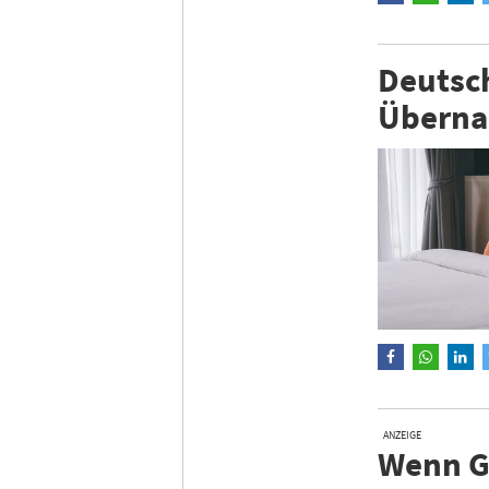
Deutsch
Überna
ANZEIGE
Wenn Gä