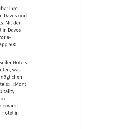
über ihre
 in Davos und
s. Mit den
l in Davos
oria-
napp 500
Seiler Hotels
rden, was
rmöglichen
tels», «Mont
itality
zum
 erwirbt
 Hotel in