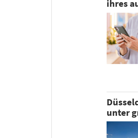
ihres a
Düssel
unter 