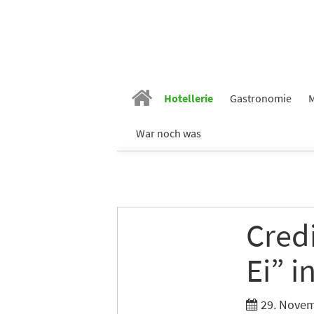
Hotellerie
Gastronomie
M
War noch was
Credi
Ei” i
29. Novem