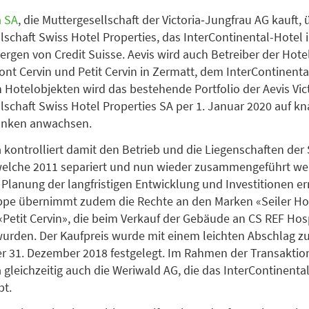
a SA
, die Muttergesellschaft der Victoria‐Jungfrau AG kauft, 
lschaft Swiss Hotel Properties, das InterContinental-Hotel
ergen von Credit Suisse. Aevis wird auch Betreiber der Hotel
t Cervin und Petit Cervin in Zermatt, dem InterContinenta
 Hotelobjekten wird das bestehende Portfolio der Aevis Vict
lschaft Swiss Hotel Properties SA per 1. Januar 2020 auf k
ranken anwachsen.
a kontrolliert damit den Betrieb und die Liegenschaften der 
 welche 2011 separiert und nun wieder zusammengeführt we
 Planung der langfristigen Entwicklung und Investitionen e
uppe übernimmt zudem die Rechte an den Marken «Seiler Ho
«Petit Cervin», die beim Verkauf der Gebäude an CS REF Hosp
urden. Der Kaufpreis wurde mit einem leichten Abschlag 
r 31. Dezember 2018 festgelegt. Im Rahmen der Transaktion
a gleichzeitig auch die Weriwald AG, die das InterContinental
bt.