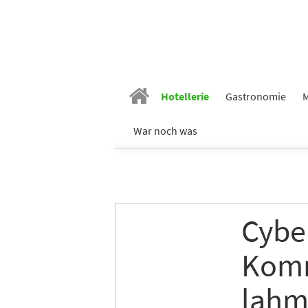
Hotellerie
Gastronomie
M
War noch was
Cyber
Komm
lahm