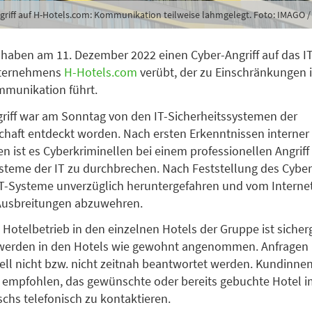
griff auf H-Hotels.com: Kommunikation teilweise lahmgelegt. Foto: IMAGO /
haben am 11. Dezember 2022 einen Cyber-Angriff auf das I
nternehmens
H-Hotels.com
verübt, der zu Einschränkungen i
mmunikation führt.
riff war am Sonntag von den IT-Sicherheitssystemen der
chaft entdeckt worden. Nach ersten Erkenntnissen interner
ten ist es Cyberkriminellen bei einem professionellen Angrif
steme der IT zu durchbrechen. Nach Feststellung des Cyber
T-Systeme unverzüglich heruntergefahren und vom Internet
Ausbreitungen abzuwehren.
 Hotelbetrieb in den einzelnen Hotels der Gruppe ist sicher
erden in den Hotels wie gewohnt angenommen. Anfragen p
ll nicht bzw. nicht zeitnah beantwortet werden. Kundinne
empfohlen, das gewünschte oder bereits gebuchte Hotel im
hs telefonisch zu kontaktieren.