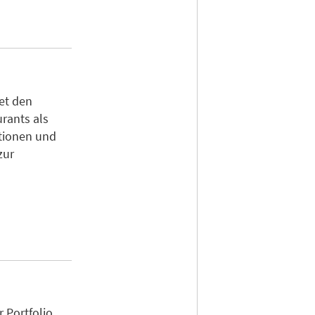
et den
rants als
ationen und
zur
r Portfolio