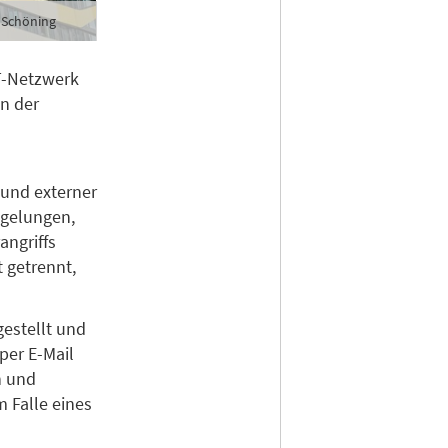
 Schöning
T-Netzwerk
n der
 und externer
f gelungen,
angriffs
 getrennt,
gestellt und
er E-Mail
n und
 Falle eines