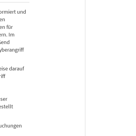
ormiert und
den
en für
ern. Im
ßend
yberangriff
ise darauf
iff
n
ser
stellt
suchungen