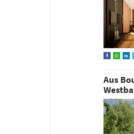
Aus Bou
Westba