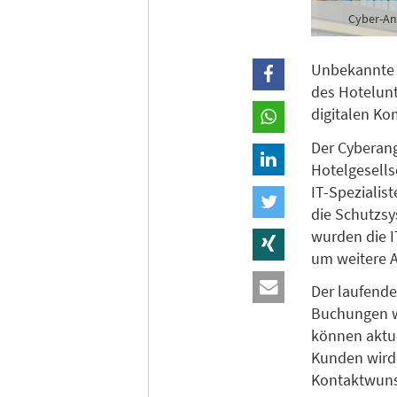
Cyber-An
Unbekannte 
des Hotelu
digitalen Ko
Der Cyberang
Hotelgesells
IT-Spezialis
die Schutzsy
wurden die I
um weitere 
Der laufende
Buchungen w
können aktue
Kunden wird 
Kontaktwunsc