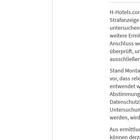
H-Hotels.com
Strafanzeige
untersuchen 
weitere Ermi
Anschluss we
überprüft, u
ausschließe
Stand Montag
vor, dass re
entwendet w
Abstimmung 
Datenschutz
Untersuchun
werden, wird
Aus ermittl
können derze