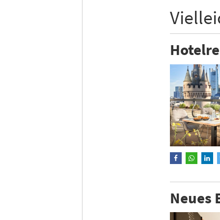
Vielle
Hotelr
Neues E