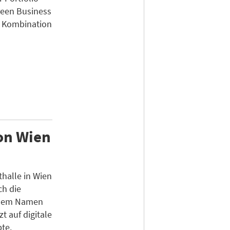
reen Business
e Kombination
on Wien
halle in Wien
ch die
 dem Namen
 auf digitale
te.