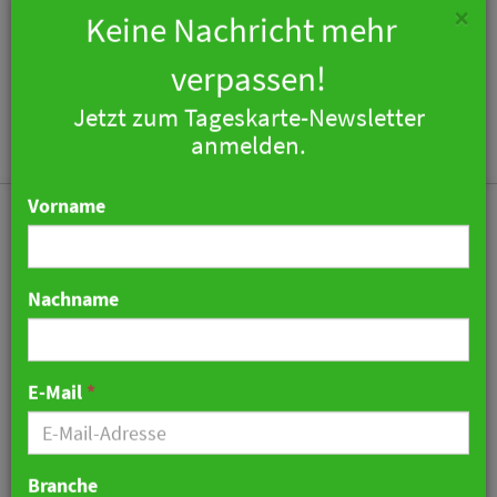
×
Keine Nachricht mehr
verpassen!
Jetzt zum Tageskarte-Newsletter
Togg
anmelden.
navi
Vorname
Nachname
Die MHP Hotels 2021
wieder in der Gewinnzone
E-Mail
*
04. April 2022 09:03 Uhr
|
Hotellerie