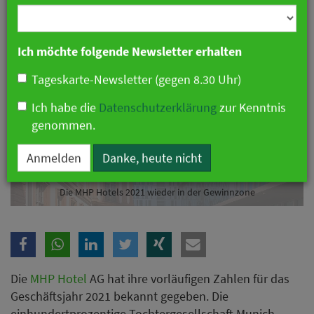
Branche
Ich möchte folgende Newsletter erhalten
Tageskarte-Newsletter (gegen 8.30 Uhr)
Ich habe die
Datenschutzerklärung
zur Kenntnis
genommen.
Anmelden
Danke, heute nicht
Die MHP Hotels 2021 wieder in der Gewinnzone
Die
MHP Hotel
AG hat ihre vorläufigen Zahlen für das
Geschäftsjahr 2021 bekannt gegeben. Die
einhundertprozentige Tochtergesellschaft Munich