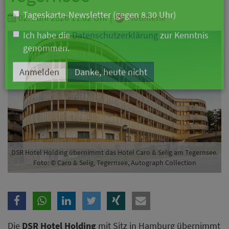
Branche
02. Juni 2026 11:02 Uhr
|
Hotellerie
Ich möchte folgende Newsletter erhalten
Tageskarte-Newsletter (gegen 8.30 Uhr)
Ich habe die
Datenschutzerklärung
zur Kenntnis
genommen.
Anmelden
Danke, heute nicht
DSR Hotel Holding übernimmt das Hotel Caro & Selig am Tegernsee.
Foto: © Caro & Selig, Tegernsee, Autograph Collection
Die
DSR Hotel Holding
mit Sitz in Hamburg übernimmt