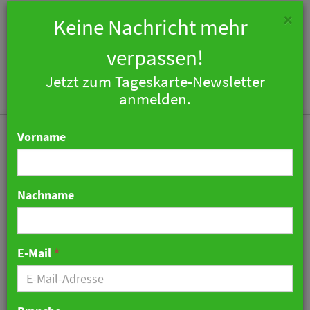
×
Keine Nachricht mehr
verpassen!
Jetzt zum Tageskarte-Newsletter
Togg
anmelden.
navi
Vorname
Nachname
Entscheid zu
Fichtelberghaus noch
E-Mail
*
2024
21. August 2024 10:27 Uhr
|
Hotellerie