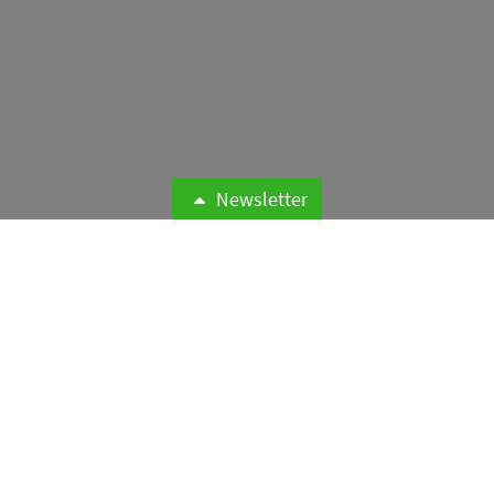
Die Radisson Hotel Group baut ihre internationale
Präsenz im ersten Halbjahr 2026 durch zahlreiche
Neueröffnungen und Vertragsabschlüsse in
verschiedenen Marktsegmenten deutlich aus.
Weiterlesen
Newsletter
Novum Hospitality kehrt in
IHA und DEHOGA zurück