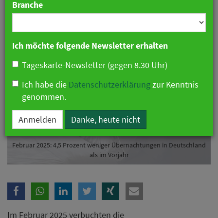
Branche
11. April 2025 08:22 Uhr
|
Hotellerie
Ich möchte folgende Newsletter erhalten
Tageskarte-Newsletter (gegen 8.30 Uhr)
Ich habe die
Datenschutzerklärung
zur Kenntnis
genommen.
Anmelden
Danke, heute nicht
Februar 2025: 4,5 Prozent weniger Übernachtungen in Deutschland
als im Vorjahr
Im Februar 2025 verbuchten die