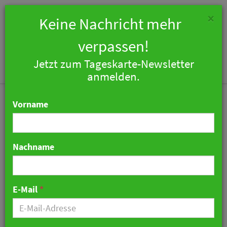
×
Keine Nachricht mehr
verpassen!
Jetzt zum Tageskarte-Newsletter
Togg
anmelden.
navi
Vorname
Nachname
Februar 2025: 4,5 Prozent
weniger Übernachtungen
E-Mail
*
in Deutschland als im
Vorjahr