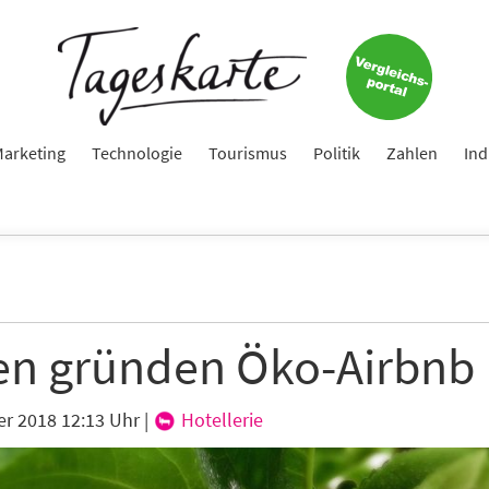
e
ame
arketing
Technologie
Tourismus
Politik
Zahlen
Ind
e
en gründen Öko-Airbnb
hte folgende Newsletter erhalten
karte-Newsletter (gegen 8.30 Uhr)
er 2018 12:13 Uhr
|
Hotellerie
abe die
Datenschutzerklärung
zur Kenntnis genommen.