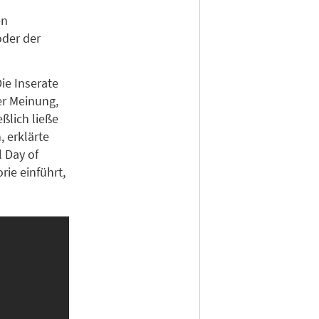
en
oder der
ie Inserate
er Meinung,
eßlich ließe
, erklärte
l Day of
ie einführt,