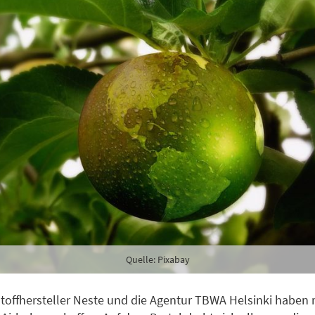
lden
Danke, heute nicht
Quelle: Pixabay
stoffhersteller Neste und die Agentur TBWA Helsinki haben