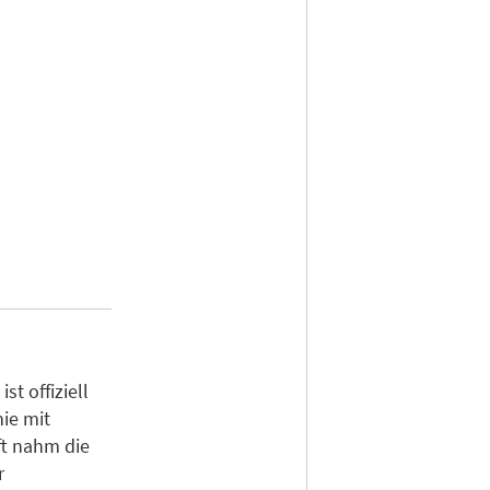
t offiziell
ie mit
ft nahm die
r