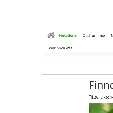
Vornam
Nachn
Hotellerie
Gastronomie
M
E-Mail
*
War noch was
Branch
Finn
Ich möc
Tages
28. Oktob
Ich h