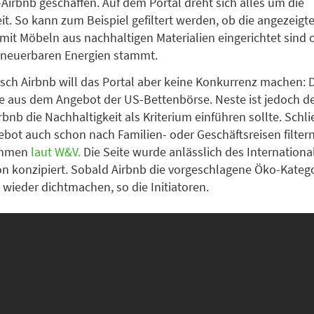
-Airbnb geschaffen. Auf dem Portal dreht sich alles um die
it. So kann zum Beispiel gefiltert werden, ob die angezeigt
t Möbeln aus nachhaltigen Materialien eingerichtet sind 
rneuerbaren Energien stammt.
sch Airbnb will das Portal aber keine Konkurrenz machen: D
 aus dem Angebot der US-Bettenbörse. Neste ist jedoch d
bnb die Nachhaltigkeit als Kriterium einführen sollte. Schli
ebot auch schon nach Familien- oder Geschäftsreisen filtern
ehmen
laut W&V.
Die Seite wurde anlässlich des Internationa
on konzipiert. Sobald Airbnb die vorgeschlagene Öko-Kategor
 wieder dichtmachen, so die Initiatoren.