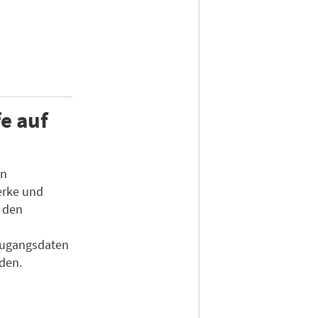
e auf
en
erke und
n den
Zugangsdaten
den.