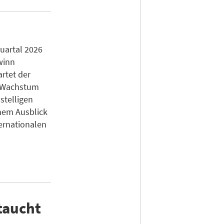
uartal 2026
winn
artet der
n Wachstum
stelligen
inem Ausblick
ernationalen
taucht