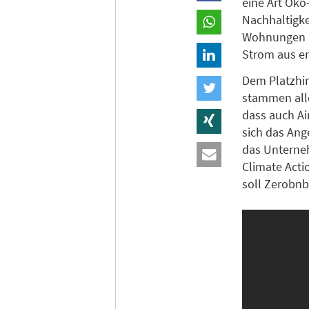
eine Art Öko
Nachhaltigke
Wohnungen mi
Strom aus e
Dem Platzhir
stammen alle
dass auch Air
sich das Ang
das Untern
Climate Acti
soll Zerobnb