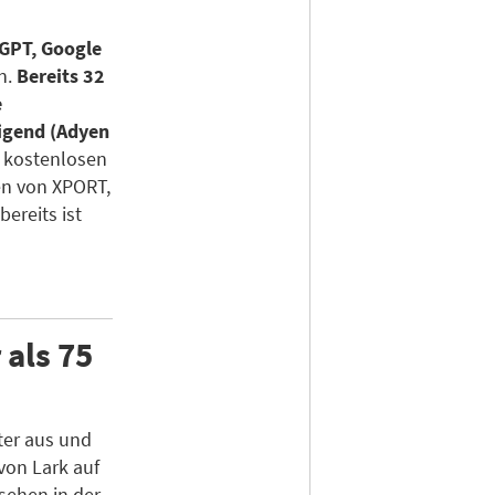
GPT, Google
n.
Bereits 32
e
igend (Adyen
 kostenlosen
en von XPORT,
bereits ist
als 75
ter aus und
von Lark auf
sehen in der