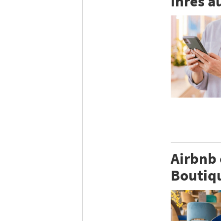
ihres a
Airbnb 
Boutiqu