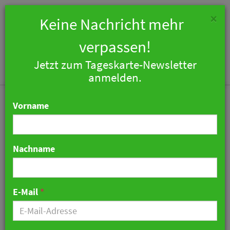
×
Keine Nachricht mehr
verpassen!
Jetzt zum Tageskarte-Newsletter
Togg
anmelden.
navi
Vorname
Nachname
Four Seasons erweitert
Portfolio in Japan
E-Mail
*
01. August 2024 10:58 Uhr
|
Hotellerie