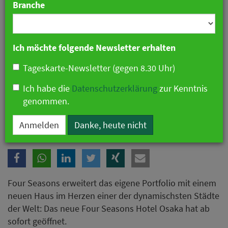
Branche
Ich möchte folgende Newsletter erhalten
Tageskarte-Newsletter (gegen 8.30 Uhr)
Ich habe die
Datenschutzerklärung
zur Kenntnis
genommen.
Four Seasons erweitert Portfolio in Japan
Anmelden
Danke, heute nicht
Four Seasons erweitert das eigene Portfolio mit einem
neuen Haus im Herzen einer der dynamischsten Städte
der Welt: Das neue Four Seasons Hotel Osaka hat ab
sofort geöffnet.