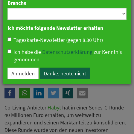
Branche
Ich möchte folgende Newsletter erhalten
Tageskarte-Newsletter (gegen 8.30 Uhr)
Ich habe die
Datenschutzerklärung
zur Kenntnis
genommen.
Frisches Geld für Co-Living-Anbieter Habyt
Anmelden
Danke, heute nicht
Co-Living-Anbieter
Habyt
hat in einer Series-C-Runde
40 Millionen Euro erhalten, um weltweit zu
expandieren und seinen Marktanteil zu konsolidieren.
Diese Runde wurde von den neuen Investoren