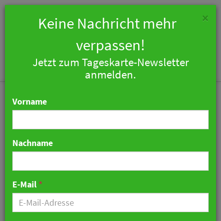
×
Keine Nachricht mehr
verpassen!
Jetzt zum Tageskarte-Newsletter
Togg
anmelden.
navi
Vorname
Nachname
Frisches Geld für Co-
Living-Anbieter Habyt
E-Mail
*
04. Oktober 2023 10:46 Uhr
|
Hotellerie