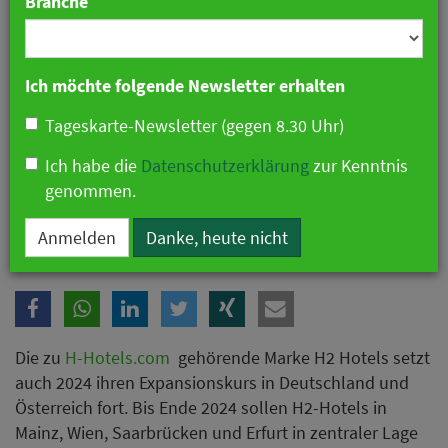
Branche
Ich möchte folgende Newsletter erhalten
Tageskarte-Newsletter (gegen 8.30 Uhr)
Ich habe die
Datenschutzerklärung
zur Kenntnis
genommen.
H-Hotels.com will bis Ende 2024 vier H2-Hotels-eröffnen
Anmelden
Danke, heute nicht
Die zu
H-Hotels.com
gehörende Marke H2 Hotels setzt
auch 2024 ihren Expansionskurs in Deutschland und
Österreich fort. Bis Ende 2024 sollen H2-Hotels in
Mainz, Wien, Saarbrücken und Erfurt in zentraler Lage