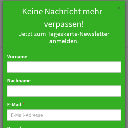
×
Keine Nachricht mehr
verpassen!
Jetzt zum Tageskarte-Newsletter
Togg
anmelden.
navi
Vorname
Nachname
H-Hotels.com will bis
Ende 2024 vier H2-Hotels-
E-Mail
*
eröffnen
04. Juli 2023 07:39 Uhr
|
Hotellerie