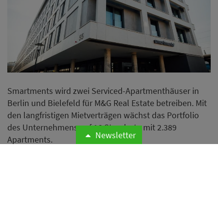
Smartments wird zwei Serviced-Apartmenthäuser in
Berlin und Bielefeld für M&G Real Estate betreiben. Mit
den langfristigen Mietverträgen wächst das Portfolio
des Unternehmens auf 16 Standorte mit 2.389
Newsletter
Apartments.
Weiterlesen
Budget entscheidet immer
häufiger über das Reiseziel