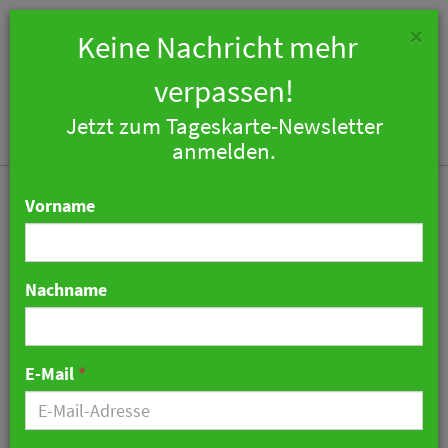
×
Keine Nachricht mehr
verpassen!
Jetzt zum Tageskarte-Newsletter
Togg
anmelden.
navi
Vorname
Nachname
Hostelmärkte in Wien,
Prag und Budapest
E-Mail
*
verzeichnen kräftiges
Wachstum