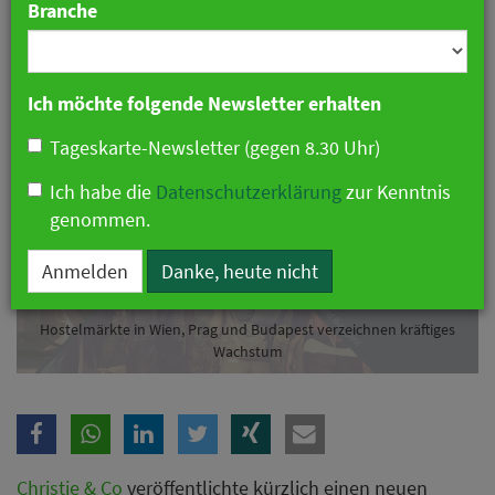
Branche
04. Februar 2020 11:57 Uhr
|
Hotellerie
Ich möchte folgende Newsletter erhalten
Tageskarte-Newsletter (gegen 8.30 Uhr)
Ich habe die
Datenschutzerklärung
zur Kenntnis
genommen.
Anmelden
Danke, heute nicht
Hostelmärkte in Wien, Prag und Budapest verzeichnen kräftiges
Wachstum
Christie & Co
veröffentlichte kürzlich einen neuen