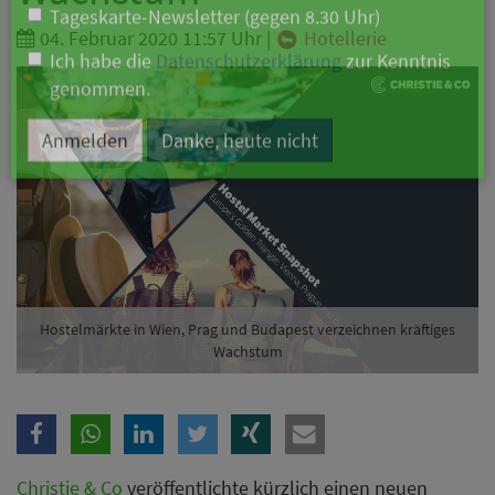
Branche
04. Februar 2020 11:57 Uhr
|
Hotellerie
Ich möchte folgende Newsletter erhalten
Tageskarte-Newsletter (gegen 8.30 Uhr)
Ich habe die
Datenschutzerklärung
zur Kenntnis
genommen.
Anmelden
Danke, heute nicht
Hostelmärkte in Wien, Prag und Budapest verzeichnen kräftiges
Wachstum
Christie & Co
veröffentlichte kürzlich einen neuen