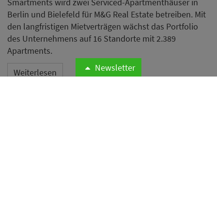
Smartments wird zwei Serviced-Apartmenthäuser in
Berlin und Bielefeld für M&G Real Estate betreiben. Mit
den langfristigen Mietverträgen wächst das Portfolio
des Unternehmens auf 16 Standorte mit 2.389
Apartments.
Newsletter
Weiterlesen
Budget entscheidet immer
häufiger über das Reiseziel