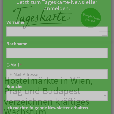
×
Keine Nachricht mehr
verpassen!
Jetzt zum Tageskarte-Newsletter
Togg
anmelden.
navi
Vorname
Nachname
Hostelmärkte in Wien,
Prag und Budapest
E-Mail
*
verzeichnen kräftiges
Wachstum