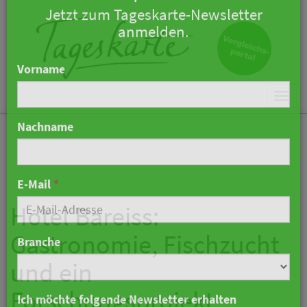
×
Keine Nachricht mehr
verpassen!
Jetzt zum Tageskarte-Newsletter
Togg
anmelden.
navi
Vorname
Nachname
Hotel Bareiss:
Gastronomie, Fischzucht
E-Mail
*
und ein
Forschungsprojekt