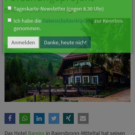
Branche
06. Juni 2018 12:03 Uhr
|
Hotellerie
Ich möchte folgende Newsletter erhalten
Tageskarte-Newsletter (gegen 8.30 Uhr)
Ich habe die
Datenschutzerklärung
zur Kenntnis
genommen.
Anmelden
Danke, heute nicht
Das Hotel
Bareiss
in Baiersbronn-Mitteltal hat seinen