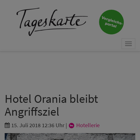
×
Keine Nachricht mehr
verpassen!
Jetzt zum Tageskarte-Newsletter
Togg
anmelden.
navi
Vorname
Nachname
Hotel Orania bleibt
Angriffsziel
E-Mail
*
15. Juli 2018 12:36 Uhr
|
Hotellerie