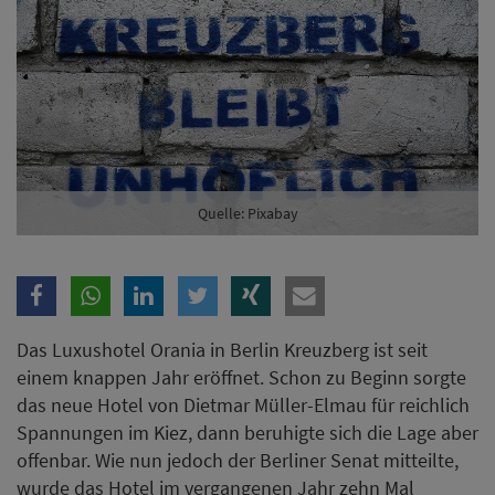
Branche
Ich möchte folgende Newsletter erhalten
Tageskarte-Newsletter (gegen 8.30 Uhr)
Ich habe die
Datenschutzerklärung
zur Kenntnis
Quelle: Pixabay
genommen.
Anmelden
Danke, heute nicht
Das Luxushotel Orania in Berlin Kreuzberg ist seit
einem knappen Jahr eröffnet. Schon zu Beginn sorgte
das neue Hotel von Dietmar Müller-Elmau für reichlich
Spannungen im Kiez, dann beruhigte sich die Lage aber
offenbar. Wie nun jedoch der Berliner Senat mitteilte,
wurde das Hotel im vergangenen Jahr zehn Mal