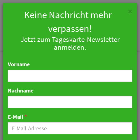
×
Keine Nachricht mehr
verpassen!
Jetzt zum Tageskarte-Newsletter
Togg
anmelden.
navi
Vorname
Nachname
Hotel Schloss Dürnstein
startet mit frischem
E-Mail
*
Design in die Saison
03. April 2025 12:25 Uhr
|
Hotellerie