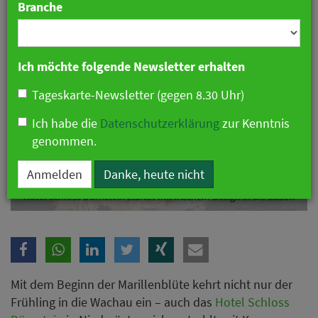
Branche
Ich möchte folgende Newsletter erhalten
Tageskarte-Newsletter (gegen 8.30 Uhr)
Ich habe die
Datenschutzerklärung
zur Kenntnis
genommen.
Anmelden
Danke, heute nicht
Hotel Schloss Dürnstein startet mit frischem Design in die Saison
Mit dem Beginn der Marillenblüte kehrt nicht nur der
Frühling in die Wachau ein – auch das
Hotel Schloss