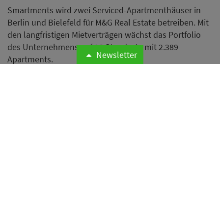
Smartments wird zwei Serviced-Apartmenthäuser in
Berlin und Bielefeld für M&G Real Estate betreiben. Mit
den langfristigen Mietverträgen wächst das Portfolio
des Unternehmens auf 16 Standorte mit 2.389
Newsletter
Apartments.
Weiterlesen
Budget entscheidet immer
häufiger über das Reiseziel