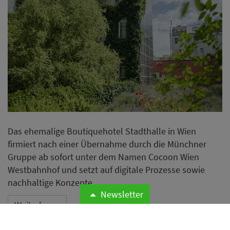
Das ehemalige Boutiquehotel Stadthalle in Wien
firmiert nach einer Übernahme durch die Münchner
Gruppe ab sofort unter dem Namen Cocoon Wien
Westbahnhof und setzt auf digitale Prozesse sowie
nachhaltige Konzepte.
Newsletter
Weiterlesen