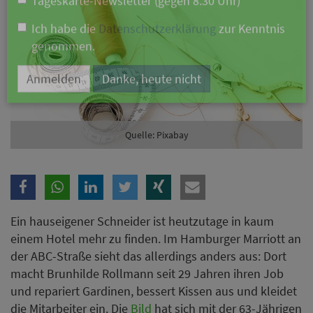
Branche
Ich möchte folgende Newsletter erhalten
Tageskarte-Newsletter (gegen 8.30 Uhr)
Ich habe die
Datenschutzerklärung
zur Kenntnis
Quelle: Pixabay
genommen.
Anmelden
Danke, heute nicht
Ein hauseigener Schneider ist heutzutage in kaum
einem Hotel mehr zu finden. Im Hamburger Marriott an
der ABC-Straße sieht das allerdings anders aus: Dort
macht Brunhilde Rollmann seit 29 Jahren ihren Job
und repariert Gardinen, bessert Kissen aus und kleidet
die Mitarbeiter ein. Die
Bild
hat sich mit der 63-Jährigen