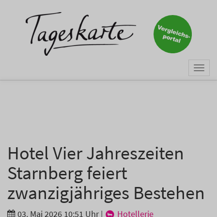
×
Keine Nachricht mehr
verpassen!
Jetzt zum Tageskarte-Newsletter
Togg
anmelden.
navi
Vorname
Nachname
Hotel Vier Jahreszeiten
Starnberg feiert
E-Mail
*
zwanzigjähriges Bestehen
03. Mai 2026 10:51 Uhr
|
Hotellerie