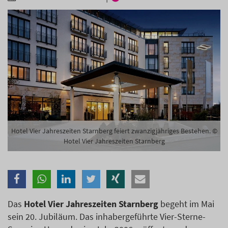
Branche
Ich möchte folgende Newsletter erhalten
Tageskarte-Newsletter (gegen 8.30 Uhr)
Ich habe die
Datenschutzerklärung
zur Kenntnis
genommen.
Anmelden
Danke, heute nicht
Hotel Vier Jahreszeiten Starnberg feiert zwanzigjähriges Bestehen. ©
Hotel Vier Jahreszeiten Starnberg
Das
Hotel Vier Jahreszeiten Starnberg
begeht im Mai
sein 20. Jubiläum. Das inhabergeführte Vier-Sterne-