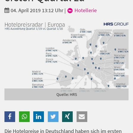
Branche
04. April 2019 13:12 Uhr
|
Hotellerie
Ich möchte folgende Newsletter erhalten
Tageskarte-Newsletter (gegen 8.30 Uhr)
Ich habe die
Datenschutzerklärung
zur Kenntnis
genommen.
Anmelden
Danke, heute nicht
Quelle: HRS
Die Hotelpreise in Deutschland haben sich im ersten