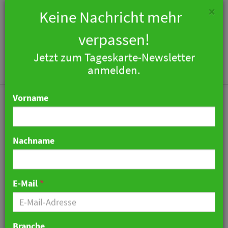
×
Keine Nachricht mehr
verpassen!
Jetzt zum Tageskarte-Newsletter
Togg
anmelden.
navi
Vorname
Nachname
Hyatt wächst im ersten
Quartal
E-Mail
*
03. Mai 2026 11:16 Uhr
|
Hotellerie