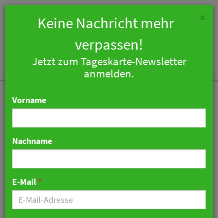
×
Keine Nachricht mehr
verpassen!
Jetzt zum Tageskarte-Newsletter
Togg
anmelden.
navi
Vorname
Nachname
Ibis Hotel Augsburg
Hauptbahnhof wird greet
E-Mail
*
by Accor
23. Juli 2024 08:26 Uhr
|
Hotellerie