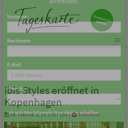
×
Keine Nachricht mehr
verpassen!
Jetzt zum Tageskarte-Newsletter
Togg
anmelden.
navi
Vorname
Nachname
ibis Styles eröffnet in
Kopenhagen
E-Mail
*
09. Februar 2023 13:07 Uhr
|
Hotellerie