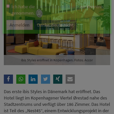
Branche
Ich möchte folgende Newsletter erhalten
Tageskarte-Newsletter (gegen 8.30 Uhr)
Ich habe die
Datenschutzerklärung
zur Kenntnis
genommen.
ibis Styles eröffnet in Kopenhagen. Fotos. Accor
Anmelden
Danke, heute nicht
Das erste ibis Styles in Dänemark hat eröffnet. Das
Hotel liegt im Kopenhagener Viertel Ørestad nahe des
Stadtzentrums und verfügt über 186 Zimmer. Das Hotel
ist Teil des „Nest45“, einem Entwicklungsprojekt in der