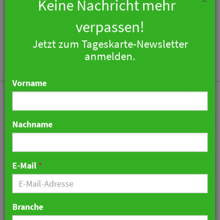
×
Keine Nachricht mehr
verpassen!
Jetzt zum Tageskarte-Newsletter
Togg
anmelden.
navi
Vorname
Nachname
IFA Fehmarn Hotel wird
modernisiert
E-Mail
*
07. Mai 2026 09:34 Uhr
|
Hotellerie