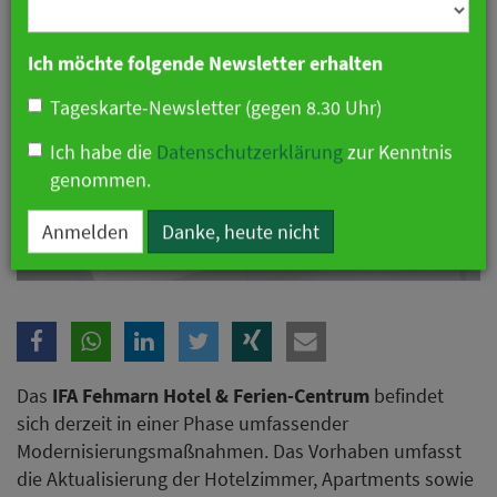
Branche
Ich möchte folgende Newsletter erhalten
Tageskarte-Newsletter (gegen 8.30 Uhr)
Ich habe die
Datenschutzerklärung
zur Kenntnis
genommen.
IFA Fehmarn Hotel wird modernisiert. Fotos: IFA by Lopesan Hotels
Anmelden
Danke, heute nicht
Das
IFA Fehmarn Hotel & Ferien-Centrum
befindet
sich derzeit in einer Phase umfassender
Modernisierungsmaßnahmen. Das Vorhaben umfasst
die Aktualisierung der Hotelzimmer, Apartments sowie