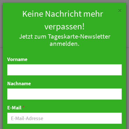
×
Keine Nachricht mehr
verpassen!
Jetzt zum Tageskarte-Newsletter
Togg
anmelden.
navi
Vorname
Nachname
Italienisches Wahrzeichen
aus den 60ern wird neues
E-Mail
*
Radisson Collection Hotel
05. April 2023 09:07 Uhr
|
Hotellerie