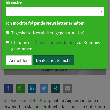
Branche
Ich möchte folgende Newsletter erhalten
Tageskarte-Newsletter (gegen 8.30 Uhr)
Ich habe die
Datenschutzerklärung
zur Kenntnis
genommen.
Anmelden
Danke, heute nicht
Italienisches Wahrzeichen aus den 60ern wird neues Radisson
Collection Hotel
Die
Radisson Hotel Group
hat ihr Angebot in Italien
erweitert. In Mailand eröffnete das Radisson Collection