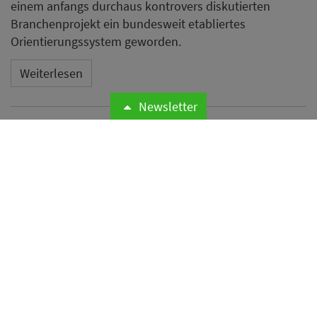
einem anfangs durchaus kontrovers diskutierten
Branchenprojekt ein bundesweit etabliertes
Orientierungssystem geworden.
Weiterlesen
Newsletter
Odyssey Hotel Group
übernimmt Management von
vier Hotels mit rund 1.200
Zimmern