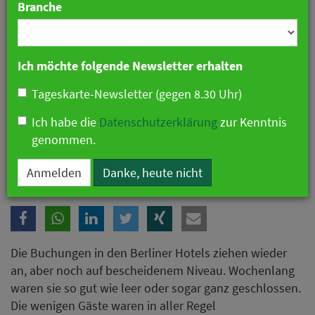
Branche
Ich möchte folgende Newsletter erhalten
Tageskarte-Newsletter (gegen 8.30 Uhr)
Ich habe die
Datenschutzerklärung
zur Kenntnis
genommen.
Buchungen in Berliner Hotels ziehen wieder leicht an
Anmelden
Danke, heute nicht
Die Buchungen in den Berliner Hotels ziehen wieder
an, aber noch auf bescheidenem Niveau. Wochenlang
waren sie so gut wie leer oder sogar ganz geschlossen.
Die wenigen Gäste waren in aller Regel