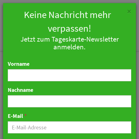
×
Keine Nachricht mehr
verpassen!
Jetzt zum Tageskarte-Newsletter
Togg
anmelden.
navi
Vorname
Nachname
Kaum Gäste in Berliner
Hotels
E-Mail
*
25. Mai 2020 16:31 Uhr
|
Hotellerie