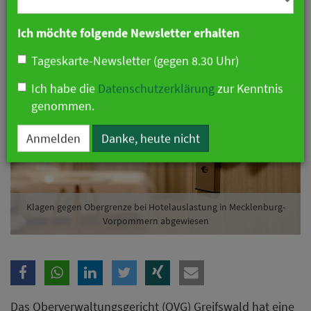
Branche
27. Mai 2020 13:34 Uhr
|
Hotellerie
Ich möchte folgende Newsletter erhalten
Tageskarte-Newsletter (gegen 8.30 Uhr)
Ich habe die
Datenschutzerklärung
zur Kenntnis
genommen.
Anmelden
Danke, heute nicht
Klagen gegen Obergrenze bei Hotelauslastung in Mecklenburg-
Vorpommern abgewiesen
Das Oberverwaltungsgericht (OVG) Greifswald hat eine