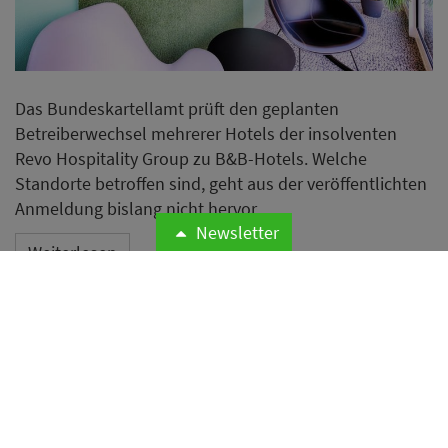
Das Bundeskartellamt prüft den geplanten
Betreiberwechsel mehrerer Hotels der insolventen
Revo Hospitality Group zu B&B-Hotels. Welche
Standorte betroffen sind, geht aus der veröffentlichten
Anmeldung bislang nicht hervor.
Newsletter
Weiterlesen
Hilton bleibt wertvollste
Hotelmarke der Welt