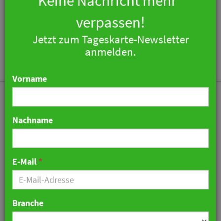
×
Keine Nachricht mehr
verpassen!
Jetzt zum Tageskarte-Newsletter
Togg
anmelden.
navi
Vorname
Nachname
Klagen gegen Obergrenze
bei Hotelauslastung in
E-Mail
*
Mecklenburg-
Vorpommern abgewiesen