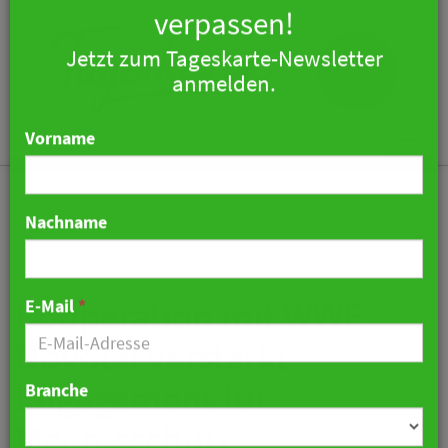
×
Keine Nachricht mehr
verpassen!
Jetzt zum Tageskarte-Newsletter
Togg
anmelden.
navi
Vorname
Nachname
Kooperation mit WWF:
Novotel verstärkt
E-Mail
*
Engagement für
Meeresschutz