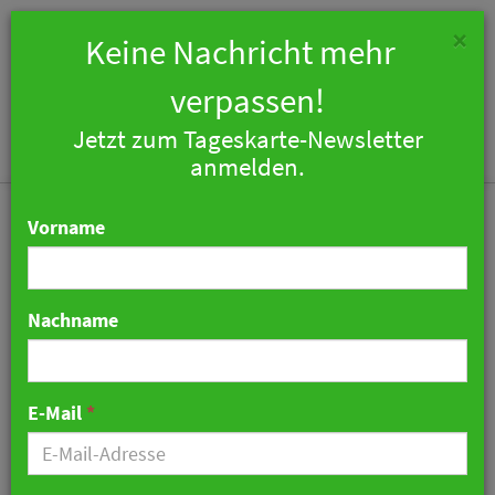
×
Keine Nachricht mehr
verpassen!
Jetzt zum Tageskarte-Newsletter
Togg
anmelden.
navi
Vorname
Nachname
Kooperation mit WWF:
Novotel verstärkt
E-Mail
*
Engagement für
Meeresschutz