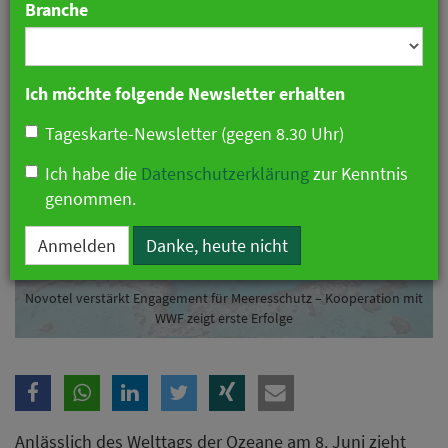
Branche
21. Mai 2025 12:54 Uhr
|
Hotellerie
Ich möchte folgende Newsletter erhalten
Tageskarte-Newsletter (gegen 8.30 Uhr)
Ich habe die
Datenschutzerklärung
zur Kenntnis
genommen.
Anmelden
Danke, heute nicht
Novotel verstärkt Engagement für Meeresschutz – Kooperation mit
WWF zeigt erste Erfolge
Anlässlich des Welttags der Ozeane am 8. Juni zieht